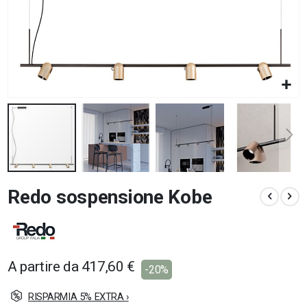
Vai
Redo sospensione Kobe
all'inizio
della
galleria
di
immagini
A partire da
417,60 €
-20%
RISPARMIA 5% EXTRA ›