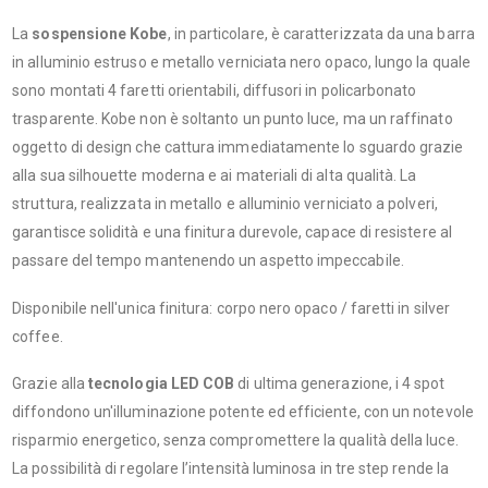
La
sospensione Kobe
, in particolare, è caratterizzata da una barra
in alluminio estruso e metallo verniciata nero opaco, lungo la quale
sono montati 4 faretti orientabili, diffusori in policarbonato
trasparente. Kobe non è soltanto un punto luce, ma un raffinato
oggetto di design che cattura immediatamente lo sguardo grazie
alla sua silhouette moderna e ai materiali di alta qualità. La
struttura, realizzata in metallo e alluminio verniciato a polveri,
garantisce solidità e una finitura durevole, capace di resistere al
passare del tempo mantenendo un aspetto impeccabile.
Disponibile nell'unica finitura: corpo nero opaco / faretti in silver
coffee.
Grazie alla
tecnologia LED
COB
di ultima generazione, i 4 spot
diffondono un'illuminazione potente ed efficiente, con un notevole
risparmio energetico, senza compromettere la qualità della luce.
La possibilità di regolare l’intensità luminosa in tre step rende la