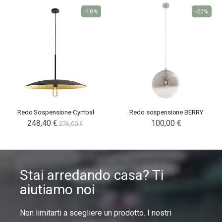
-10%
-20%
Redo Sospensione Cymbal
Redo sospensione BERRY
Special
248,40 €
100,00 €
276,00 €
Price
Stai arredando casa? Ti
aiutiamo noi
Non limitarti a scegliere un prodotto. I nostri