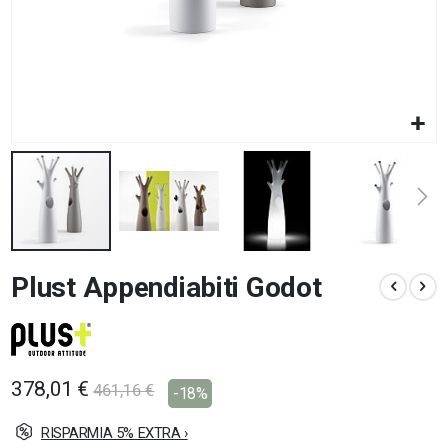
Vai
Plust Appendiabiti Godot
all'inizio
della
galleria
di
immagini
378,01 €
461,16 €
-18%
RISPARMIA 5% EXTRA ›