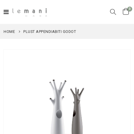
el
0
Toggle
Cart
Nav
HOME
PLUST APPENDIABITI GODOT
Vai
alla
fine
della
galleria
di
immagini