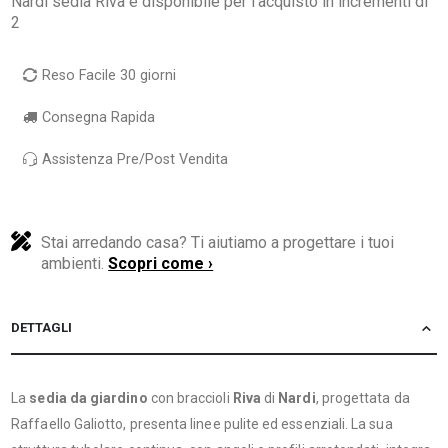
Nardi sedia Riva è disponibile per l'acquisto in incrementi di
2
Reso Facile 30 giorni
Consegna Rapida
Assistenza Pre/Post Vendita
Stai arredando casa? Ti aiutiamo a progettare i tuoi
ambienti.
Scopri come ›
DETTAGLI
La
sedia da giardino
con braccioli
Riva
di
Nardi
, progettata da
Raffaello Galiotto, presenta linee pulite ed essenziali. La sua