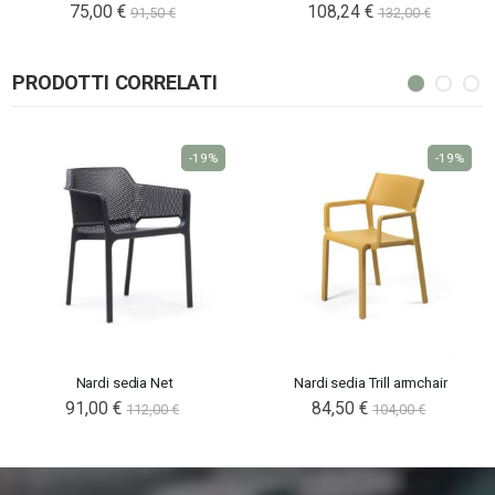
Special
75,00 €
108,24 €
91,50 €
132,00 €
Price
PRODOTTI CORRELATI
-19%
-19%
Nardi sedia Net
Nardi sedia Trill armchair
91,00 €
84,50 €
112,00 €
104,00 €