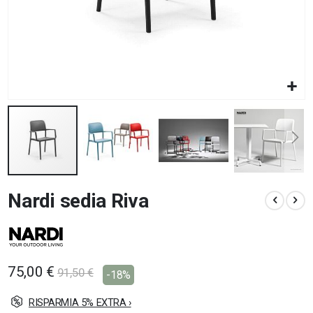
Vai
Nardi sedia Riva
all'inizio
della
galleria
di
immagini
75,00 €
91,50 €
-18%
RISPARMIA 5% EXTRA ›