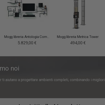
Mogg libreria Antologia Composizione 6
Mogg libreria Metrica Tower
5.829,00 €
494,00 €
amo noi
er ti aiutano a progettare ambienti completi, combinando i miglior