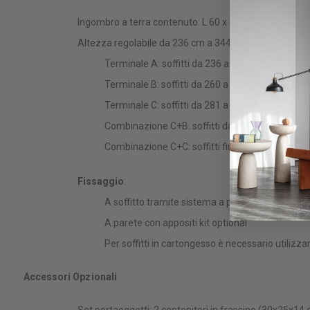
Ingombro a terra contenuto: L 60 x P 60 cm
Altezza regolabile da 236 cm a 344 cm, grazie ai termi
Terminale A: soffitti da 236 a 260 cm
Terminale B: soffitti da 260 a 281 cm
Terminale C: soffitti da 281 a 302 cm
Combinazione C+B: soffitti da 302 a 323 cm
Combinazione C+C: soffitti fino a 344 cm
Fissaggio
:
A soffitto tramite sistema a pressione
A parete con appositi kit optional
Per soffitti in cartongesso è necessario utilizzare
Accessori Opzionali
Set portaoggetti: 2 contenitori in frassino (30x25x14 