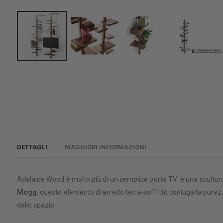
Vai
all'inizio
della
galleria
di
immagini
DETTAGLI
MAGGIORI INFORMAZIONI
Adelaide Wood è molto più di un semplice porta TV: è una scultura
Mogg
, questo elemento di arredo terra-soffitto coniuga la pure
dello spazio.