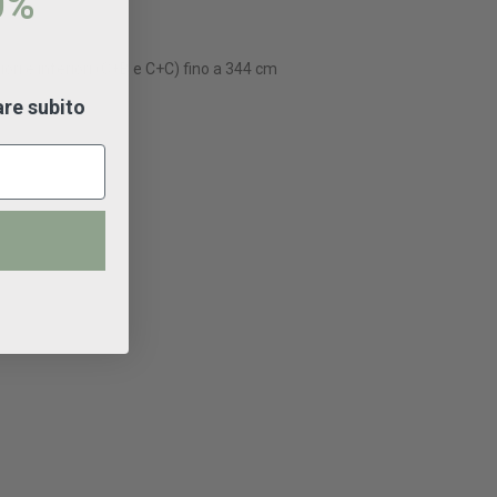
0%
ori e inferiori (C+B e C+C) fino a 344 cm
are subito