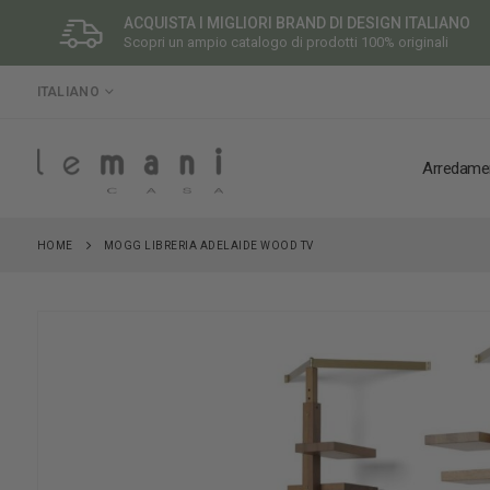
ACQUISTA I MIGLIORI BRAND DI DESIGN ITALIANO
Scopri un ampio catalogo di prodotti 100% originali
LINGUA
ITALIANO
Arredame
HOME
MOGG LIBRERIA ADELAIDE WOOD TV
Vai
alla
fine
della
galleria
di
immagini