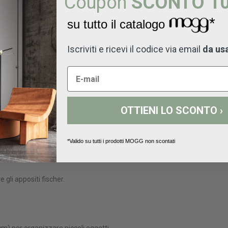
Coupon
SCONTO 1
*
su tutto il catalogo
nali superiori modulari (A, B, C) fino a 302 cm e alle combinazioni superi
Iscriviti e ricevi il codice via email
da us
OTTIENI LO SCONTO ›
*Valido su tutti i prodotti MOGG non scontati
 gli appositi fischer.
cm) per organizzare piccoli oggetti.