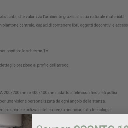
sofisticata, che valorizza l’ambiente grazie alla sua naturale matericità.
n piantone centrale, capaci di contenere libri, oggetti decorativi e access
 per ospitare lo schermo TV
dettaglio prezioso al profilo dell’arredo.
 200x200 mm e 400x400 mm, adatto a televisori fino a 65 pollici.
, per una visione personalizzata da ogni angolo della stanza.
ere ordine e pulizia estetica senza rinunciare alla tecnologia.