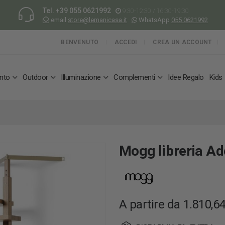
Tel.
+39 055 0621992
9:30-12:30 / 16:30-19:30
email
store@lemanicasa.it
WhatsApp
055 0621992
BENVENUTO
ACCEDI
CREA UN ACCOUNT
nto
Outdoor
Illuminazione
Complementi
Idee Regalo
Kids
Mogg libreria Ad
A partire da
1.810,64