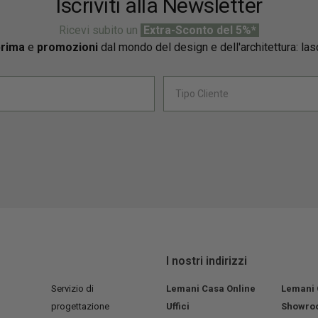
Iscriviti alla Newsletter
Ricevi subito un
Extra-Sconto del 5%*
prima
e
promozioni
dal mondo del design e dell'architettura: las
I nostri indirizzi
Servizio di
Lemani Casa Online
Lemani
progettazione
Uffici
Showro