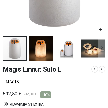
Vai
Magis Linnut Sulo L
all'inizio
della
galleria
di
immagini
532,80 €
592,00 €
-10%
RISPARMIA 5% EXTRA ›