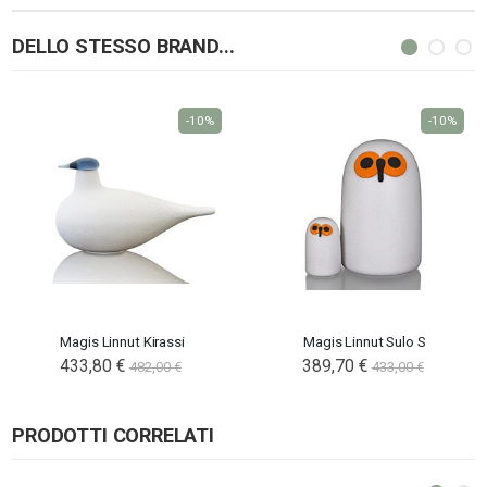
DELLO STESSO BRAND...
-10%
-10%
Magis Linnut Kirassi
Magis Linnut Sulo S
Special
433,80 €
Special
389,70 €
482,00 €
433,00 €
Price
Price
PRODOTTI CORRELATI