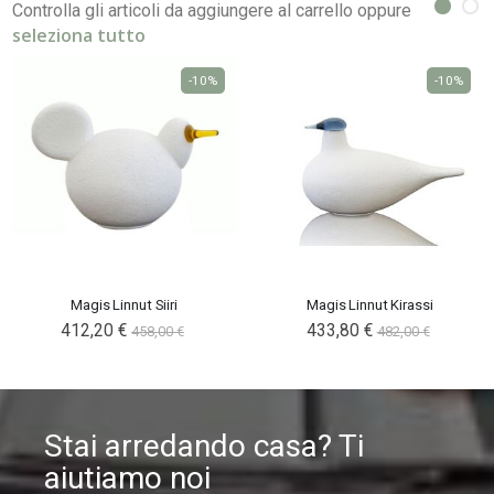
Controlla gli articoli da aggiungere al carrello oppure
seleziona tutto
-10%
-10%
Magis Linnut Siiri
Magis Linnut Kirassi
Special
412,20 €
Special
433,80 €
458,00 €
482,00 €
Price
Price
Stai arredando casa? Ti
aiutiamo noi