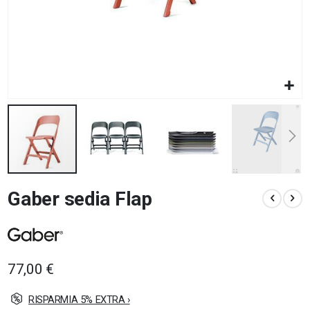
Vai
Gaber sedia Flap
all'inizio
della
galleria
di
immagini
77,00 €
RISPARMIA 5% EXTRA ›