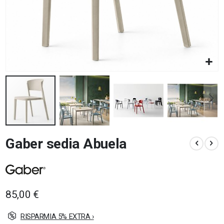
Vai
Gaber sedia Abuela
all'inizio
della
galleria
di
immagini
85,00 €
RISPARMIA 5% EXTRA ›