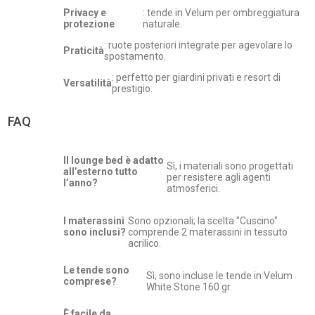
Privacy e
: tende in Velum per ombreggiatura
protezione
naturale.
: ruote posteriori integrate per agevolare lo
Praticità
spostamento.
: perfetto per giardini privati e resort di
Versatilità
prestigio.
FAQ
Il lounge bed è adatto
Sì, i materiali sono progettati
all’esterno tutto
per resistere agli agenti
l’anno?
atmosferici.
I materassini
Sono opzionali; la scelta "Cuscino"
sono inclusi?
comprende 2 materassini in tessuto
acrilico.
Le tende sono
Sì, sono incluse le tende in Velum
comprese?
White Stone 160 gr.
È facile da