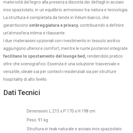
matericità del legno alla presenza discreta dei dettagli in acciaio
inox spazzolato, in un equilibrio armonioso tra natura e tecnologia.
La struttura è completata da tende in Velum bianco, che
garantiscono
ombreggiatura e privacy
, contribuendo a definire
un’atmosfera intima e rilassante.
I due materassini opzionali con rivestimento in tessuto acrilico
aggiungono ulteriore comfort, mentre le ruote posteriori integrate
facilitano lo spostamento del lounge bed,
rendendolo pratico
oltre che scenografico. Essenza è una soluzione trasversale e
versatile, ideale sia per contesti residenziali sia per strutture
hospitality di alto livello.
Dati Tecnici
Dimensioni: L 215 x P 170 x H 198 cm
Peso: 91 kg
Struttura in teak naturale e acciaio inox spazzolato