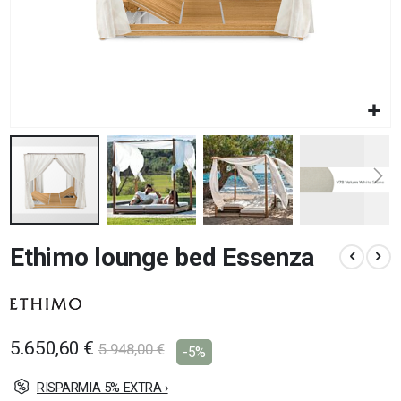
Vai
Ethimo lounge bed Essenza
all'inizio
della
galleria
di
immagini
5.650,60 €
5.948,00 €
-5%
RISPARMIA 5% EXTRA ›