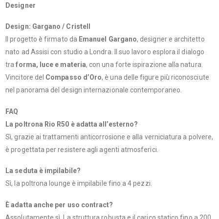
Designer
Design: Gargano / Cristell
Il progetto è firmato da
Emanuel Gargano
, designer e architetto
nato ad Assisi con studio a Londra. Il suo lavoro esplora il dialogo
tra
forma, luce e materia
, con una forte ispirazione alla natura.
Vincitore del
Compasso d’Oro
, è una delle figure più riconosciute
nel panorama del design internazionale contemporaneo.
FAQ
La poltrona Rio R50 è adatta all’esterno?
Sì, grazie ai trattamenti anticorrosione e alla verniciatura a polvere,
è progettata per resistere agli agenti atmosferici.
La seduta è impilabile?
Sì, la poltrona lounge è impilabile fino a 4 pezzi.
È adatta anche per uso contract?
Assolutamente sì. La struttura robusta e il carico statico fino a 200