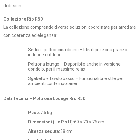
di design.
Collezione Rio R50
La collezione comprende diverse soluzioni coordinate per arredare
con coerenza ed eleganza:
Sedia e poltroncina dining – Ideali per zona pranzo
indoor e outdoor
Poltrona lounge – Disponibile anche in versione
dondolo, per il massimo relax
Sgabello e tavolo basso – Funzionalità e stile per
ambienti contemporanei
Dati Tecnici – Poltrona Lounge Rio R50
Peso:
7,5 kg
Dimensioni (L x P x H):
69 × 70 × 76 cm
Altezza seduta:
38 cm