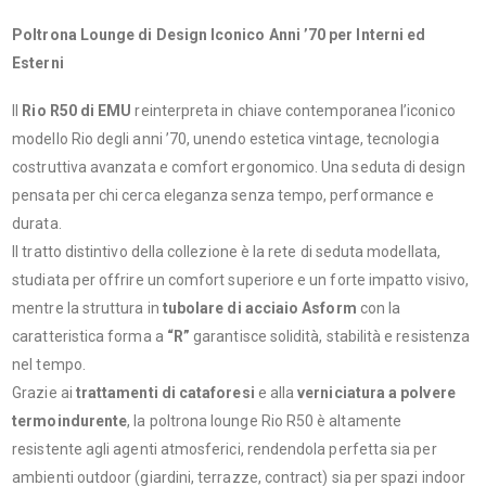
Poltrona Lounge di Design Iconico Anni ’70 per Interni ed
Esterni
Il
Rio R50 di EMU
reinterpreta in chiave contemporanea l’iconico
modello Rio degli anni ’70, unendo estetica vintage, tecnologia
costruttiva avanzata e comfort ergonomico. Una seduta di design
pensata per chi cerca eleganza senza tempo, performance e
durata.
Il tratto distintivo della collezione è la rete di seduta modellata,
studiata per offrire un comfort superiore e un forte impatto visivo,
mentre la struttura in
tubolare di acciaio Asform
con la
caratteristica forma a
“R”
garantisce solidità, stabilità e resistenza
nel tempo.
Grazie ai
trattamenti di cataforesi
e alla
verniciatura a polvere
termoindurente
, la poltrona lounge Rio R50 è altamente
resistente agli agenti atmosferici, rendendola perfetta sia per
ambienti outdoor (giardini, terrazze, contract) sia per spazi indoor