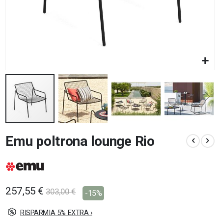
Vai
Emu poltrona lounge Rio
all'inizio
della
galleria
di
immagini
257,55 €
303,00 €
-15%
RISPARMIA 5% EXTRA ›