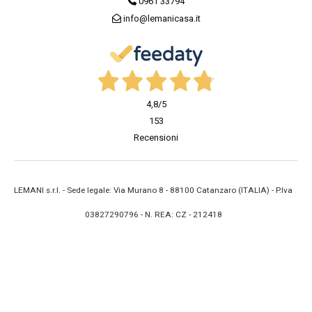
0961 33794
info@lemanicasa.it
4,8
/5
153
Recensioni
LEMANI s.r.l. - Sede legale: Via Murano 8 - 88100 Catanzaro (ITALIA) - P.Iva
03827290796 - N. REA: CZ - 212418