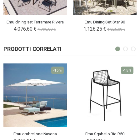
Emu dining set Terramare Riviera
Emu Dining Set Star 90
4.076,60 €
1.126,25 €
4.796,00 €
1.325,00 €
PRODOTTI CORRELATI
-15%
-15%
Emu ombrellone Navona
Emu Sgabello Rio R50