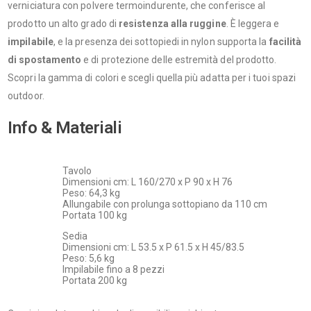
verniciatura con polvere termoindurente, che conferisce al
prodotto un alto grado di
resistenza alla ruggine
. È leggera e
impilabile
, e la presenza dei sottopiedi in nylon supporta la
facilità
di spostamento
e di protezione delle estremità del prodotto.
Scopri la gamma di colori e scegli quella più adatta per i tuoi spazi
outdoor.
Info & Materiali
Tavolo
Dimensioni cm: L 160/270 x P 90 x H 76
Peso: 64,3 kg
Allungabile con prolunga sottopiano da 110 cm
Portata 100 kg
Sedia
Dimensioni cm: L 53.5 x P 61.5 x H 45/83.5
Peso: 5,6 kg
Impilabile fino a 8 pezzi
Portata 200 kg