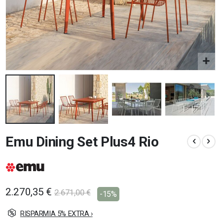
Vai
Emu Dining Set Plus4 Rio
all'inizio
della
galleria
di
immagini
2.270,35 €
2.671,00 €
-15%
RISPARMIA 5% EXTRA ›