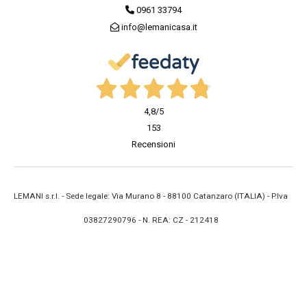
0961 33794
info@lemanicasa.it
4,8
/5
153
Recensioni
LEMANI s.r.l. - Sede legale: Via Murano 8 - 88100 Catanzaro (ITALIA) - P.Iva
03827290796 - N. REA: CZ - 212418