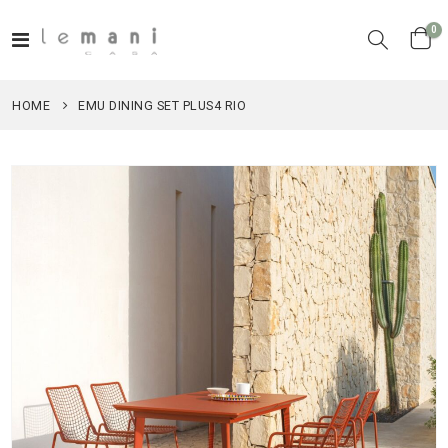
el
0
Toggle
Cart
Nav
HOME
EMU DINING SET PLUS4 RIO
Vai
alla
fine
della
galleria
di
immagini