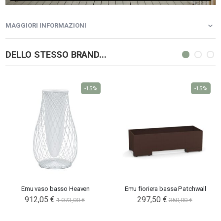
MAGGIORI INFORMAZIONI
DELLO STESSO BRAND...
-15%
-15%
Emu vaso basso Heaven
Emu fioriera bassa Patchwall
Special
912,05 €
297,50 €
1.073,00 €
350,00 €
Price