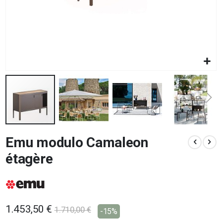
Vai
Emu modulo Camaleon
all'inizio
della
étagère
galleria
di
immagini
1.453,50 €
1.710,00 €
-15%