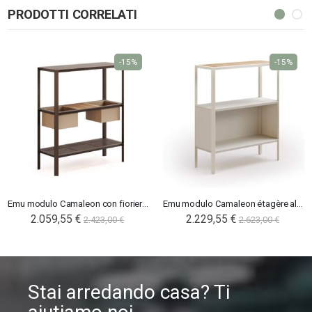
PRODOTTI CORRELATI
-15%
-15%
Emu modulo Camaleon con fioriere alto
Emu modulo Camaleon étagère alto
2.059,55 €
2.229,55 €
2.423,00 €
2.623,00 €
Stai arredando casa? Ti