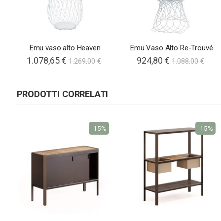
Emu vaso alto Heaven
Emu Vaso Alto Re-Trouvé
Special
1.078,65 €
924,80 €
1.269,00 €
1.088,00 €
Price
PRODOTTI CORRELATI
-15%
-15%