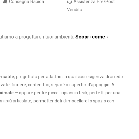
Consegna Rapida
Assistenza Pre/Post
Vendita
utiamo a progettare i tuoi ambienti.
Scopri come ›
rsatile
, progettata per adattarsi a qualsiasi esigenza di arredo
zzate
: fioriere, contenitori, separé o superfici d’appoggio. A
inimale
— oppure per tre piccoli ripiani in teak, perfetti per una
ioni più articolate, permettendoti di modellare lo spazio con