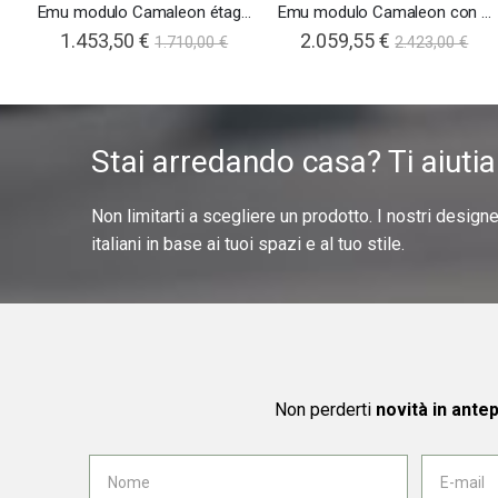
Emu modulo Camaleon étagère
Emu modulo Camaleon con fioriere alto
1.453,50 €
2.059,55 €
1.710,00 €
2.423,00 €
Stai arredando casa? Ti aiuti
Non limitarti a scegliere un prodotto. I nostri design
italiani in base ai tuoi spazi e al tuo stile.
Non perderti
novità in ante