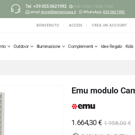
Tel.
+39 055 0621992
9:30-12:30 / 16:30-19:30
email
store@lemanicasa.it
WhatsApp
055 0621992
BENVENUTO
ACCEDI
CREA UN ACCOUNT
nto
Outdoor
Illuminazione
Complementi
Idee Regalo
Kids
Emu modulo Cama
1.664,30 €
1.958,00 €