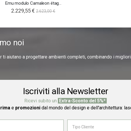
Emu modulo Camaleon étagère alto
2.229,55 €
2.623,00 €
amo noi
er ti aiutano a progettare ambienti completi, combinando i miglior
Iscriviti alla Newsletter
Ricevi subito un
Extra-Sconto del 5%*
prima
e
promozioni
dal mondo del design e dell'architettura: las