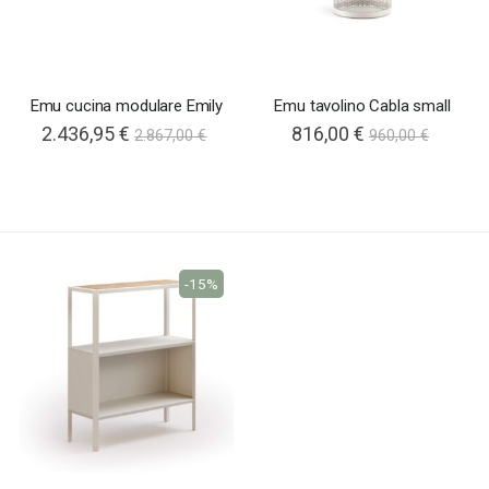
Emu cucina modulare Emily
Emu tavolino Cabla small
2.436,95 €
816,00 €
2.867,00 €
960,00 €
-15%