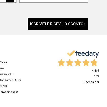
ISCRIVITI E RICEVI LO SCONTO ›
 Casa
om
4,8
/5
resso 21 –
153
tanzaro (ITALY)
Recensioni
33794
lemanicasa.it