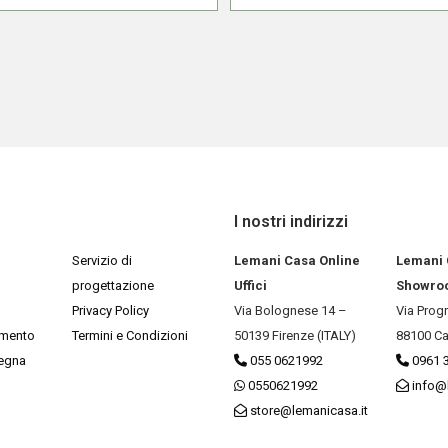
I nostri indirizzi
Servizio di
Lemani Casa Online
Lemani
progettazione
Uffici
Showro
Privacy Policy
Via Bolognese 14 –
Via Prog
amento
Termini e Condizioni
50139 Firenze (ITALY)
88100 Ca
segna
055 0621992
0961 
0550621992
info@
store@lemanicasa.it