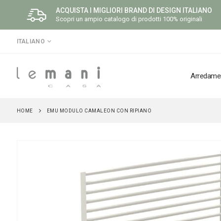
ACQUISTA I MIGLIORI BRAND DI DESIGN ITALIANO
Scopri un ampio catalogo di prodotti 100% originali
LINGUA
ITALIANO
Arredame
HOME
EMU MODULO CAMALEON CON RIPIANO
Vai
alla
fine
della
galleria
di
immagini