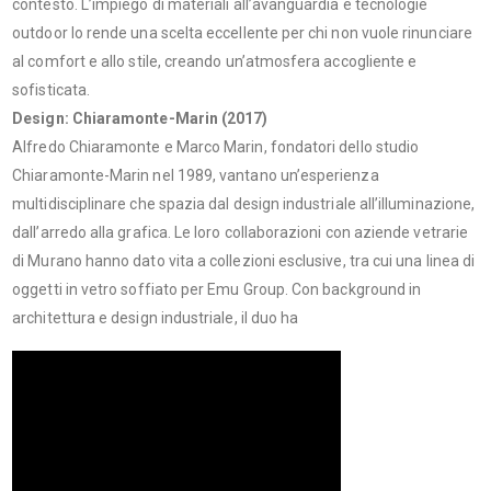
contesto. L’impiego di materiali all’avanguardia e tecnologie
outdoor lo rende una scelta eccellente per chi non vuole rinunciare
al comfort e allo stile, creando un’atmosfera accogliente e
sofisticata.
Design: Chiaramonte-Marin (2017)
Alfredo Chiaramonte e Marco Marin, fondatori dello studio
Chiaramonte-Marin nel 1989, vantano un’esperienza
multidisciplinare che spazia dal design industriale all’illuminazione,
dall’arredo alla grafica. Le loro collaborazioni con aziende vetrarie
di Murano hanno dato vita a collezioni esclusive, tra cui una linea di
oggetti in vetro soffiato per Emu Group. Con background in
architettura e design industriale, il duo ha