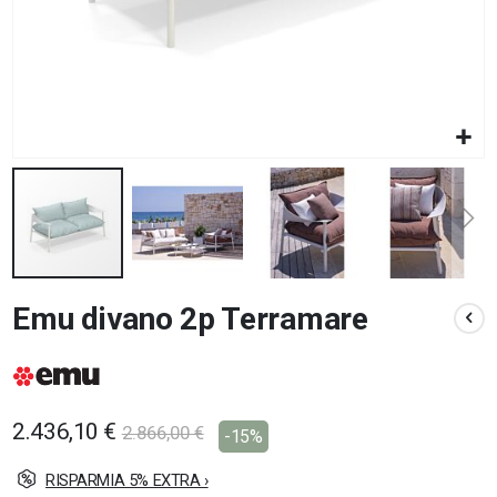
Vai
Emu divano 2p Terramare
all'inizio
della
galleria
di
immagini
2.436,10 €
2.866,00 €
-15%
RISPARMIA 5% EXTRA ›