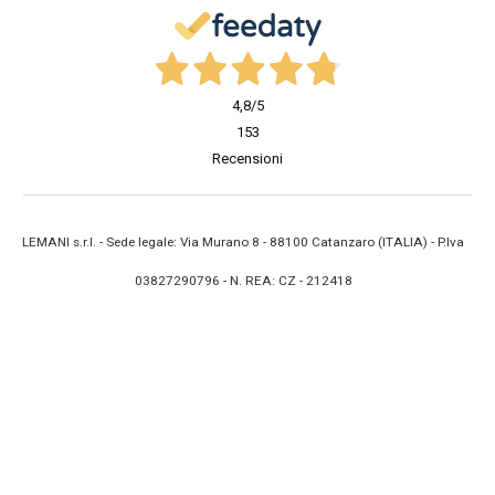
4,8
/5
153
Recensioni
LEMANI s.r.l. - Sede legale: Via Murano 8 - 88100 Catanzaro (ITALIA) - P.Iva
03827290796 - N. REA: CZ - 212418