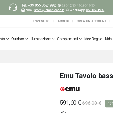
Tel.
+39 055 0621992
9:30-12:30 / 16:30-19:30
email
store@lemanicasa.it
WhatsApp
055 0621992
BENVENUTO
ACCEDI
CREA UN ACCOUNT
nto
Outdoor
Illuminazione
Complementi
Idee Regalo
Kids
Emu Tavolo bass
591,60 €
696,00 €
-1