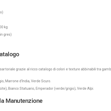
to)
00 kg
in gres)
Catalogo
sartoriale grazie al ricco catalogo di colori e texture abbinabili tra gamb
gio, Marrone d'India, Verde Scuro.
acite), Bianco Statuario, Emperador (verde/grigio), Verde Alpi.
r la Manutenzione