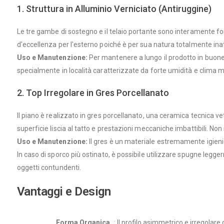
1. Struttura in Alluminio Verniciato (Antiruggine)
Le tre gambe di sostegno e il telaio portante sono interamente forgi
d'eccellenza per l'esterno poiché è per sua natura totalmente inat
Uso e Manutenzione:
Per mantenere a lungo il prodotto in buone 
specialmente in località caratterizzate da forte umidità e clima mari
2. Top Irregolare in Gres Porcellanato
Il piano è realizzato in gres porcellanato, una ceramica tecnica v
superficie liscia al tatto e prestazioni meccaniche imbattibili. Non 
Uso e Manutenzione:
Il gres è un materiale estremamente igieni
In caso di sporco più ostinato, è possibile utilizzare spugne legge
oggetti contundenti.
Vantaggi e Design
Forma Organica
: Il profilo asimmetrico e irregolare 