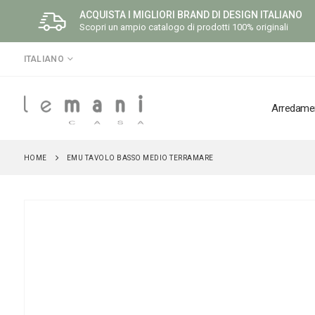
ACQUISTA I MIGLIORI BRAND DI DESIGN ITALIANO
Scopri un ampio catalogo di prodotti 100% originali
LINGUA
ITALIANO
Arredame
HOME
EMU TAVOLO BASSO MEDIO TERRAMARE
Vai
alla
fine
della
galleria
di
immagini