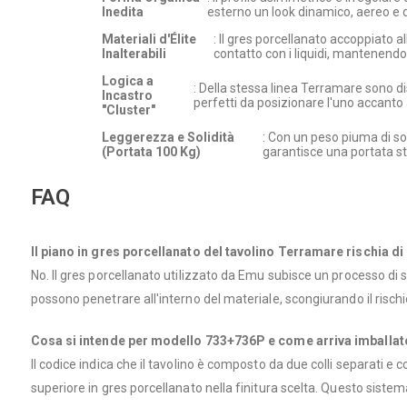
Inedita
esterno un look dinamico, aereo e
Materiali d'Élite
: Il gres porcellanato accoppiato a
Inalterabili
contatto con i liquidi, mantenend
Logica a
: Della stessa linea Terramare sono dis
Incastro
perfetti da posizionare l'uno accanto 
"Cluster"
Leggerezza e Solidità
: Con un peso piuma di sol
(Portata 100 Kg)
garantisce una portata st
FAQ
Il piano in gres porcellanato del tavolino Terramare rischia 
No. Il gres porcellanato utilizzato da Emu subisce un processo di s
possono penetrare all'interno del materiale, scongiurando il risch
Cosa si intende per modello 733+736P e come arriva imballato
Il codice indica che il tavolino è composto da due colli separati e c
superiore in gres porcellanato nella finitura scelta. Questo siste