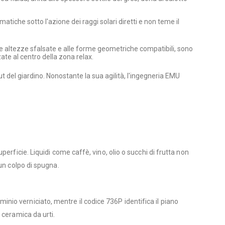
atiche sotto l'azione dei raggi solari diretti e non teme il
 alle altezze sfalsate e alle forme geometriche compatibili, sono
ate al centro della zona relax.
out del giardino. Nonostante la sua agilità, l'ingegneria EMU
rficie. Liquidi come caffè, vino, olio o succhi di frutta non
un colpo di spugna.
uminio verniciato, mentre il codice 736P identifica il piano
 ceramica da urti.