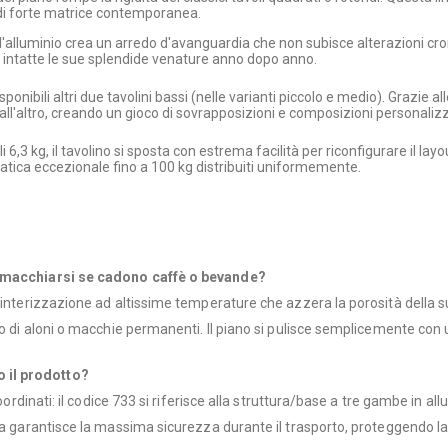
 di forte matrice contemporanea.
ll'alluminio crea un arredo d'avanguardia che non subisce alterazioni crom
o intatte le sue splendide venature anno dopo anno.
ponibili altri due tavolini bassi (nelle varianti piccolo e medio). Grazie
all'altro, creando un gioco di sovrapposizioni e composizioni personalizz
i 6,3 kg, il tavolino si sposta con estrema facilità per riconfigurare il lay
atica eccezionale fino a 100 kg distribuiti uniformemente.
di macchiarsi se cadono caffè o bevande?
interizzazione ad altissime temperature che azzera la porosità della supe
io di aloni o macchie permanenti. Il piano si pulisce semplicemente con 
 il prodotto?
oordinati: il codice 733 si riferisce alla struttura/base a tre gambe in all
ma garantisce la massima sicurezza durante il trasporto, proteggendo la