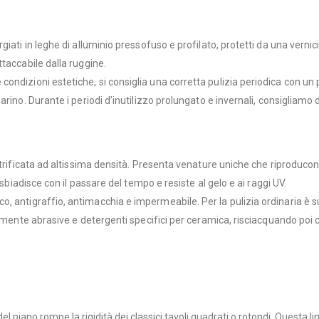
ati in leghe di alluminio pressofuso e profilato, protetti da una vernicia
taccabile dalla ruggine.
condizioni estetiche, si consiglia una corretta pulizia periodica con un
no. Durante i periodi d’inutilizzo prolungato e invernali, consigliamo di p
etrificata ad altissima densità. Presenta venature uniche che riproduco
sbiadisce con il passare del tempo e resiste al gelo e ai raggi UV.
co, antigraffio, antimacchia e impermeabile. Per la pulizia ordinaria è
rmente abrasive e detergenti specifici per ceramica, risciacquando poi con
del piano rompe la rigidità dei classici tavoli quadrati o rotondi. Questa li