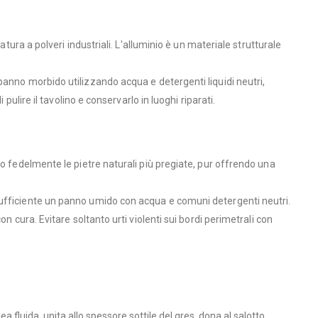
tura a polveri industriali. L'alluminio è un materiale strutturale
 panno morbido utilizzando acqua e detergenti liquidi neutri,
ulire il tavolino e conservarlo in luoghi riparati.
no fedelmente le pietre naturali più pregiate, pur offrendo una
 sufficiente un panno umido con acqua e comuni detergenti neutri.
 cura. Evitare soltanto urti violenti sui bordi perimetrali con
nea fluida, unita allo spessore sottile del gres, dona al salotto