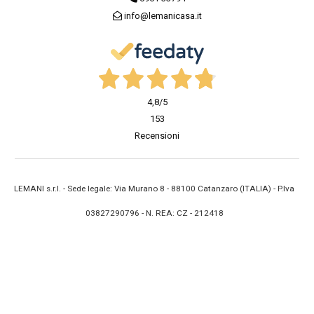
info@lemanicasa.it
4,8
/5
153
Recensioni
LEMANI s.r.l. - Sede legale: Via Murano 8 - 88100 Catanzaro (ITALIA) - P.Iva
03827290796 - N. REA: CZ - 212418