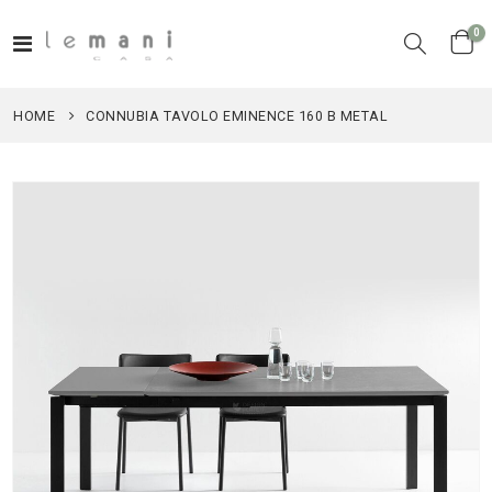
el
0
Toggle
Cart
Nav
HOME
CONNUBIA TAVOLO EMINENCE 160 B METAL
Vai
alla
fine
della
galleria
di
immagini