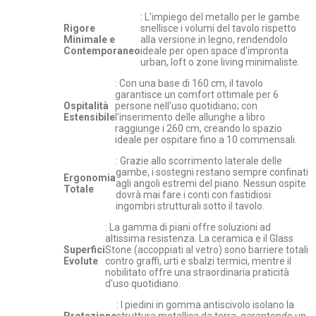
: L'impiego del metallo per le gambe
Rigore
snellisce i volumi del tavolo rispetto
Minimale e
alla versione in legno, rendendolo
Contemporaneo
ideale per open space d'impronta
urban, loft o zone living minimaliste.
: Con una base di 160 cm, il tavolo
garantisce un comfort ottimale per 6
Ospitalità
persone nell'uso quotidiano; con
Estensibile
l'inserimento delle allunghe a libro
raggiunge i 260 cm, creando lo spazio
ideale per ospitare fino a 10 commensali.
: Grazie allo scorrimento laterale delle
gambe, i sostegni restano sempre confinati
Ergonomia
agli angoli estremi del piano. Nessun ospite
Totale
dovrà mai fare i conti con fastidiosi
ingombri strutturali sotto il tavolo.
: La gamma di piani offre soluzioni ad
altissima resistenza. La ceramica e il Glass
Superfici
Stone (accoppiati al vetro) sono barriere totali
Evolute
contro graffi, urti e sbalzi termici, mentre il
nobilitato offre una straordinaria praticità
d'uso quotidiano.
: I piedini in gomma antiscivolo isolano la
Protezione
struttura metallica da terra, garantendo un