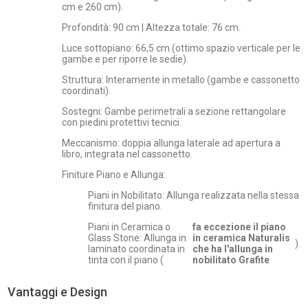
cm e 260 cm).
Profondità: 90 cm | Altezza totale: 76 cm.
Luce sottopiano: 66,5 cm (ottimo spazio verticale per le
gambe e per riporre le sedie).
Struttura: Interamente in metallo (gambe e cassonetto
coordinati).
Sostegni: Gambe perimetrali a sezione rettangolare
con piedini protettivi tecnici.
Meccanismo: doppia allunga laterale ad apertura a
libro, integrata nel cassonetto.
Finiture Piano e Allunga:
Piani in Nobilitato: Allunga realizzata nella stessa
finitura del piano.
Piani in Ceramica o
fa eccezione il piano
Glass Stone: Allunga in
in ceramica Naturalis
).
laminato coordinata in
che ha l'allunga in
tinta con il piano (
nobilitato Grafite
Vantaggi e Design