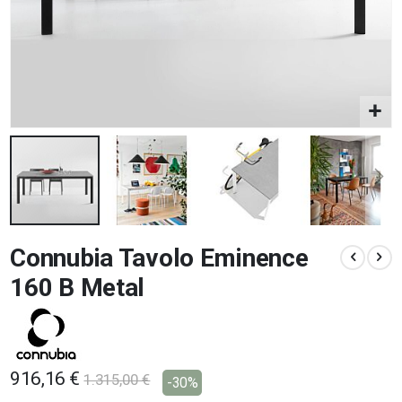
Vai
Connubia Tavolo Eminence
all'inizio
della
160 B Metal
galleria
di
immagini
916,16 €
1.315,00 €
-30%