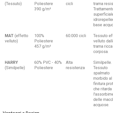
(Tessuto)
Poliestere
cicli
trama resis
390 g/m²
Trattament
superficial
idrorepelle
base acqu
MAT
(effetto
100%
60.000 cicli
Tessuto ef
velluto)
Poliestere
velluto dall
457 g/m²
trama ricca
corposa.
HARRY
60% PVC - 40%
Alta
Similpelle.
(Similpelle)
Poliestere
resistenza
Tessuto
spalmato
morbido al 
finitura pro
che ritarda
l'assorbim
delle macc
acquose.