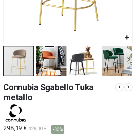
Vai
Connubia Sgabello Tuka
all'inizio
della
metallo
galleria
di
immagini
298,19 €
428,00 €
-30%