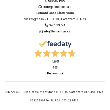
0550621992
store@lemanicasa.it
Lemani Casa Showroom
Via Progresso 21 – 88100 Catanzaro (ITALY)
0961 33794
info@lemanicasa.it
4,8
/5
153
Recensioni
LEMANI s.r.l. - Sede legale: Via Murano 8 - 88100 Catanzaro (ITALIA) - P.Iva
03827290796 - N. REA: CZ - 212418