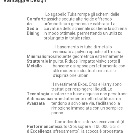
Vantaggi e Design
: Lo sgabello Tuka rompe gli schemi delle
Comfort
classiche sedute alte rigide offrendo
da
un'imbottitura generosa e calibrata. La
Sedia
curvatura dello schienale sostiene la schiena
Dining
in modo ottimale, permettendo un utilizzo
prolungato in totale relax.
: Il basamento in tubo di metallo
verniciato a polveri opache offre una
Minimalismo
silhouette geometrica estremamente
Strutturale in
pulita. Riduce l'impatto visivo sotto il
Metallo
bancone e si sposa perfettamente con
stili moderni, industrial, minimali o
d'ispirazione urban.
: I rivestimenti Ekos, Cros e Harry sono
trattati per respingere i liquidi. Le
Tecnologia
sostanze a base acquosa non penetrano
Antimacchia
immediatamente nell'imbottitura ma
Avanzata
tendono a scivolare via, facilitando la
rimozione immediata con un semplice
panno.
: Con indici di resistenza eccezionali (il
Performance
tessuto Cros supera i 100.000 cicli di
d'Eccellenza
sfregamento), la scocca è progettata