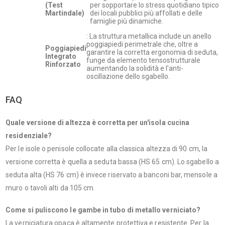
(Test
per sopportare lo stress quotidiano tipico
Martindale)
dei locali pubblici più affollati e delle
famiglie più dinamiche.
: La struttura metallica include un anello
poggiapiedi perimetrale che, oltre a
Poggiapiedi
garantire la corretta ergonomia di seduta,
Integrato
funge da elemento tensostrutturale
Rinforzato
aumentando la solidità e l'anti-
oscillazione dello sgabello.
FAQ
Quale versione di altezza è corretta per un'isola cucina
residenziale?
Per le isole o penisole collocate alla classica altezza di 90 cm, la
versione corretta è quella a seduta bassa (HS 65 cm). Lo sgabello a
seduta alta (HS 76 cm) è invece riservato a banconi bar, mensole a
muro o tavoli alti da 105 cm.
Come si puliscono le gambe in tubo di metallo verniciato?
La verniciatura opaca è altamente protettiva e resistente. Per la