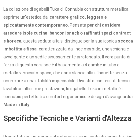
La collezione di sgabelli Tuka di Connubia con struttura metallica
esprime un'estetica dal
carattere grafico, leggero e
spiccatamente contemporaneo
. Pensata
per chi desidera
arredare isole cucina, banconi snack o raffinati spazi contract
e horeca
, questa seduta alta si distingue per la sua iconica
scocca
imbottita e fissa
, caratterizzata da linee morbide, uno schienale
avvolgente e un sedile sinuosamente arrotondato. Il vero punto di
forza di questa versione è il basamento a 4 gambe in tubo di
metallo verniciato opaco, che dona slancio alla silhouette senza
rinunciare a una stabilità impeccabile. Rivestito con tessuti tecnici
lavabili ad altissime prestazioni, lo sgabello Tuka in metallo è il
connubio perfetto tra comfort ergonomico e design d'avanguardia
Made in Italy
.
Specifiche Tecniche e Varianti d'Altezza
Progettata per integrarsi al millimetro sia in contesti domestici che