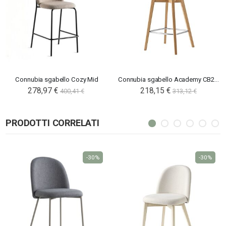
Connubia sgabello Cozy Mid
Connubia sgabello Academy CB2165
278,97 €
218,15 €
400,41 €
313,12 €
PRODOTTI CORRELATI
-30%
-30%