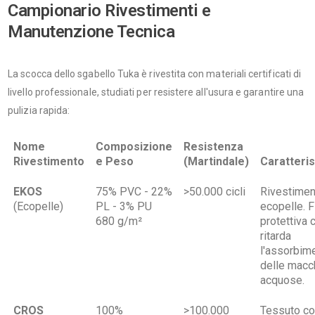
Campionario Rivestimenti e
Manutenzione Tecnica
La scocca dello sgabello Tuka è rivestita con materiali certificati di
livello professionale, studiati per resistere all'usura e garantire una
pulizia rapida:
Nome
Composizione
Resistenza
Rivestimento
e Peso
(Martindale)
Caratteri
EKOS
75% PVC - 22%
>50.000 cicli
Rivestimen
(Ecopelle)
PL - 3% PU
ecopelle. F
680 g/m²
protettiva 
ritarda
l'assorbim
delle macc
acquose.
CROS
100%
>100.000
Tessuto c