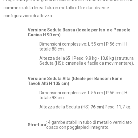
commerciali, la linea Tuka in metallo offre due diverse
configurazioni di altezza:
Versione Seduta Bassa (Ideale per Isole e Pensole
:
Cucina H 90 cm)
Dimensioni complessive: L 55 cm | P 56 cm | H
totale 88 cm.
Altezza della
65
| Peso: 9,8 kg - 10,8 kg (struttura
Seduta (HS):
cm
snella e facile da movimentare).
Versione Seduta Alta (Ideale per Banconi Bar e
:
Tavoli Alti H 105 cm)
Dimensioni complessive: L 55 cm | P 56 cm | H
totale 98 cm.
Altezza della Seduta (HS):
76 cm
| Peso: 11,7 kg.
: 4 gambe stabili in tubo di metallo verniciato
Struttura
opaco con poggiapiedi integrato.