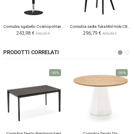
Connubia sgabello Cosmopolitan CB2327
Connubia sedia Tuka Mid Hole CB2307
243,98 €
296,79 €
350,20 €
426,00 €
PRODOTTI CORRELATI
-30%
-30%
Connubia Tavolo Pentagon Fast
Connubia Tavolo Dix