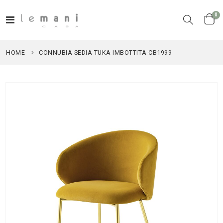
el
0
Toggle
Cart
Nav
HOME
CONNUBIA SEDIA TUKA IMBOTTITA CB1999
Vai
alla
fine
della
galleria
di
immagini