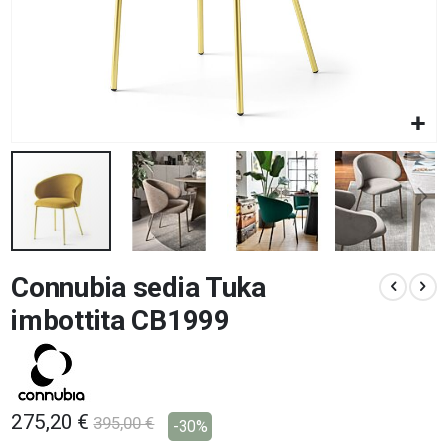
Vai
Connubia sedia Tuka
all'inizio
della
imbottita CB1999
galleria
di
immagini
275,20 €
395,00 €
-30%