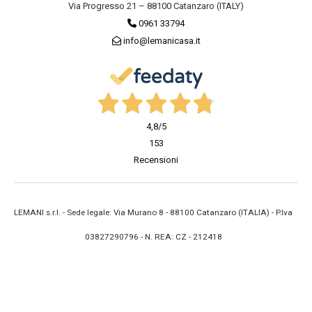
Via Progresso 21 – 88100 Catanzaro (ITALY)
0961 33794
info@lemanicasa.it
4,8
/5
153
Recensioni
LEMANI s.r.l. - Sede legale: Via Murano 8 - 88100 Catanzaro (ITALIA) - P.Iva
03827290796 - N. REA: CZ - 212418