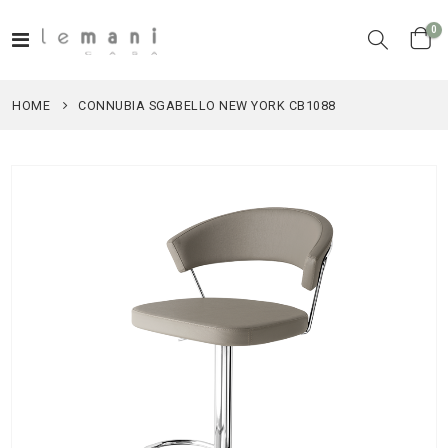
el
0
Toggle
Cart
Nav
HOME
CONNUBIA SGABELLO NEW YORK CB1088
Vai
alla
fine
della
galleria
di
immagini