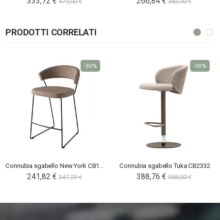
333,72 €
266,84 €
479,00 €
383,00 €
PRODOTTI CORRELATI
-30%
-30%
Connubia sgabello New York CB1087
Connubia sgabello Tuka CB2332
241,82 €
388,76 €
347,09 €
558,00 €