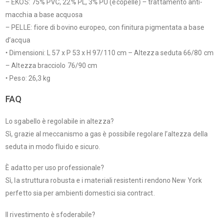
– EKOS: 75% PVC, 22% PL, 3% PU (ecopelle) – trattamento anti-
macchia a base acquosa
– PELLE: fiore di bovino europeo, con finitura pigmentata a base
d’acqua
• Dimensioni: L 57 x P 53 x H 97/110 cm – Altezza seduta 66/80 cm
– Altezza bracciolo 76/90 cm
• Peso: 26,3 kg
FAQ
Lo sgabello è regolabile in altezza?
Sì, grazie al meccanismo a gas è possibile regolare l’altezza della
seduta in modo fluido e sicuro.
È adatto per uso professionale?
Sì, la struttura robusta e i materiali resistenti rendono New York
perfetto sia per ambienti domestici sia contract.
Il rivestimento è sfoderabile?