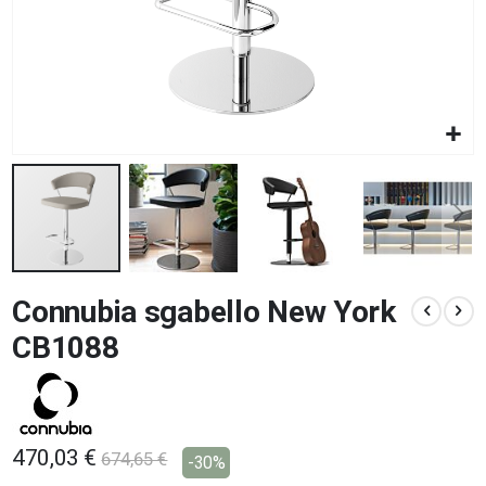
Vai
Connubia sgabello New York
all'inizio
della
CB1088
galleria
di
immagini
470,03 €
674,65 €
-30%