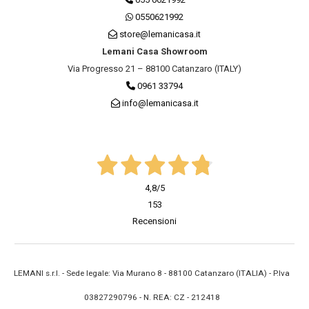
0550621992
store@lemanicasa.it
Lemani Casa Showroom
Via Progresso 21 – 88100 Catanzaro (ITALY)
0961 33794
info@lemanicasa.it
4,8
/5
153
Recensioni
LEMANI s.r.l. - Sede legale: Via Murano 8 - 88100 Catanzaro (ITALIA) - P.Iva
03827290796 - N. REA: CZ - 212418