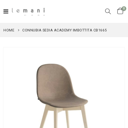
el
0
Toggle
Cart
Nav
HOME
CONNUBIA SEDIA ACADEMY IMBOTTITA CB1665
Vai
alla
fine
della
galleria
di
immagini