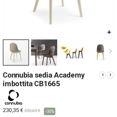
Vai
Connubia sedia Academy
all'inizio
della
imbottita CB1665
galleria
di
immagini
230,35 €
330,63 €
-30%