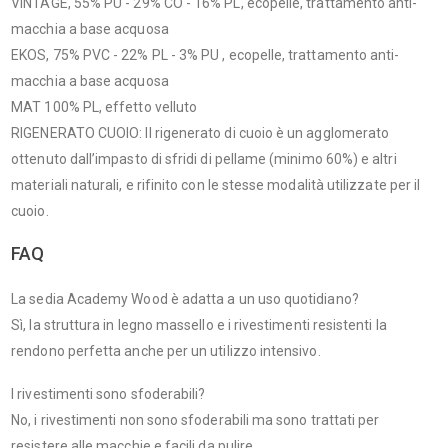
VINTAGE, 55% PU - 29% CO - 16% PL, ecopelle, trattamento anti-
macchia a base acquosa
EKOS, 75% PVC - 22% PL - 3% PU , ecopelle, trattamento anti-
macchia a base acquosa
MAT 100% PL, effetto velluto
RIGENERATO CUOIO: Il rigenerato di cuoio è un agglomerato
ottenuto dall’impasto di sfridi di pellame (minimo 60%) e altri
materiali naturali, e rifinito con le stesse modalità utilizzate per il
cuoio.
FAQ
La sedia Academy Wood è adatta a un uso quotidiano?
Sì, la struttura in legno massello e i rivestimenti resistenti la
rendono perfetta anche per un utilizzo intensivo.
I rivestimenti sono sfoderabili?
No, i rivestimenti non sono sfoderabili ma sono trattati per
resistere alle macchie e facili da pulire.