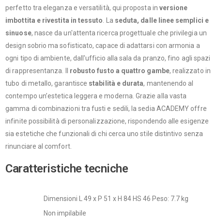
perfetto tra eleganza e versatilità, qui proposta in
versione
imbottita e rivestita in tessuto
. La
seduta, dalle linee semplici e
sinuose
, nasce da un'attenta ricerca progettuale che privilegia un
design sobrio ma sofisticato, capace di adattarsi con armonia a
ogni tipo di ambiente, dall'ufficio alla sala da pranzo, fino agli spazi
di rappresentanza. Il
robusto fusto a quattro gambe
, realizzato in
tubo di metallo, garantisce
stabilità e durata
, mantenendo al
contempo un’estetica leggera e moderna. Grazie alla vasta
gamma di combinazioni tra fusti e sedili, la sedia ACADEMY offre
infinite possibilità di personalizzazione, rispondendo alle esigenze
sia estetiche che funzionali di chi cerca uno stile distintivo senza
rinunciare al comfort.
Caratteristiche tecniche
Dimensioni L 49 x P 51 x H 84 HS 46 Peso: 7.7 kg
Non impilabile