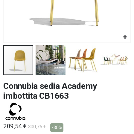
Vai
Connubia sedia Academy
all'inizio
della
imbottita CB1663
galleria
di
immagini
209,54 €
300,76 €
-30%