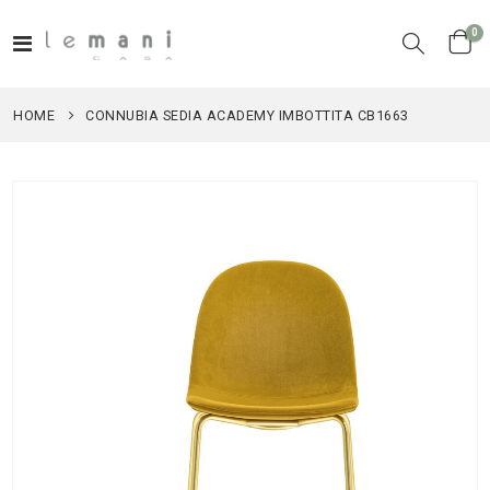
el
0
Toggle
Cart
Nav
HOME
CONNUBIA SEDIA ACADEMY IMBOTTITA CB1663
Vai
alla
fine
della
galleria
di
immagini