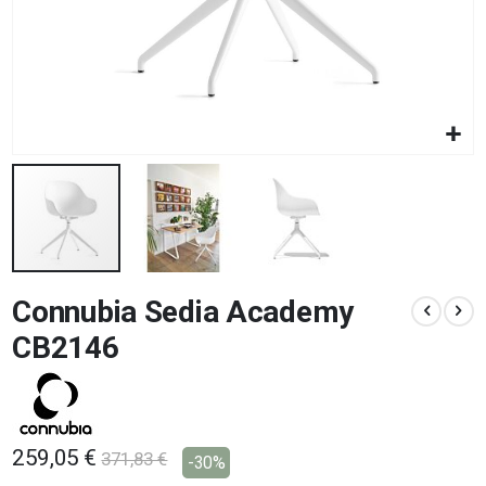
Vai
Connubia Sedia Academy
all'inizio
della
CB2146
galleria
di
immagini
259,05 €
371,83 €
-30%