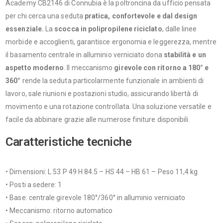
Academy CB2146 di Connubia è la poltroncina da ufficio pensata
per chi cerca una seduta
pratica, confortevole e dal design
essenziale.
La
scocca in polipropilene riciclato
, dalle linee
morbide e accoglienti, garantisce ergonomia e leggerezza, mentre
il basamento centrale in alluminio verniciato dona
stabilità e un
aspetto moderno
. Il meccanismo
girevole con ritorno a 180° e
360°
rende la seduta particolarmente funzionale in ambienti di
lavoro, sale riunioni e postazioni studio, assicurando libertà di
movimento e una rotazione controllata. Una soluzione versatile e
facile da abbinare grazie alle numerose finiture disponibili.
Caratteristiche tecniche
• Dimensioni: L 53 P 49 H 84.5 – HS 44 – HB 61 – Peso 11,4 kg
• Posti a sedere: 1
• Base: centrale girevole 180°/360° in alluminio verniciato
• Meccanismo: ritorno automatico