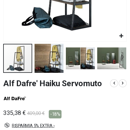
Vai
Alf Dafre' Haiku Servomuto
all'inizio
della
galleria
di
immagini
335,38 €
409,00 €
-18%
RISPARMIA 5% EXTRA ›