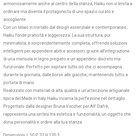
armoniosamente anche al centro della stanza, Haiku non si limita a
ordinare ma diventa il protagonista di uno spazio curato e
accogliente.
Con un telaio in metallo dal design essenziale e contemporaneo,
Haiku fonde praticità e leggerezza. La sua struttura, pur
minimalista, è sorprendentemente completa, offrendo soluzioni
intelligenti per appendere abiti e accessori, grazie all’integrazione
di una mensola in legno pregiato e un appendino discreto ma
funzionale. Perfetto per ospitare tutto ciò che ci accompagna
durante la giornata, dalle borse alle giacche, mantenendo tutto a
portata di mano.
Realizzato con materiali di alta qualità e un’attenzione artigianale
tipica del Made in Italy, Haiku incarna la perfezione nel dettaglio.
Progettato dalla designer Bruna Vaccher per Alf Dafrè,
rappresenta una sintesi tra estetica e funzionalità, un oggetto che
dona personalità e ordine alla tua stanza.
Dimensioni: L 50 P 32 H 120,3