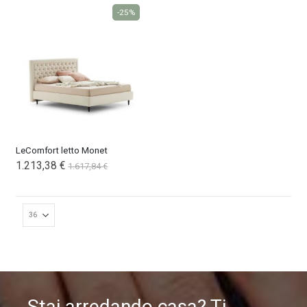
-25%
crescente
LeComfort letto Monet
1.213,38 €
1.617,84 €
Stai arredando casa? Ti