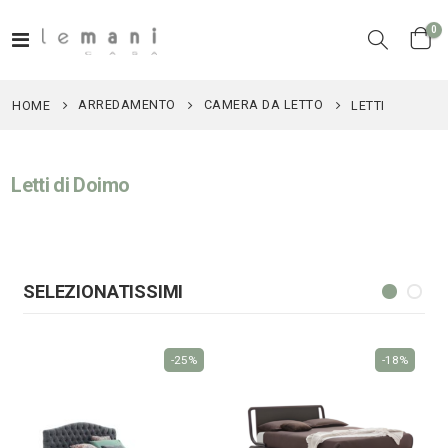
el
0
Toggle
Cart
Nav
ARREDAMENTO
CAMERA DA LETTO
HOME
LETTI
Letti di Doimo
Nardi poltrona Folio Rocking
Nardi poltrona Folio Rocking
201,65 €
201,65 €
246,00 €
246,00 €
-18%
-18%
SELEZIONATISSIMI
-25%
-18%