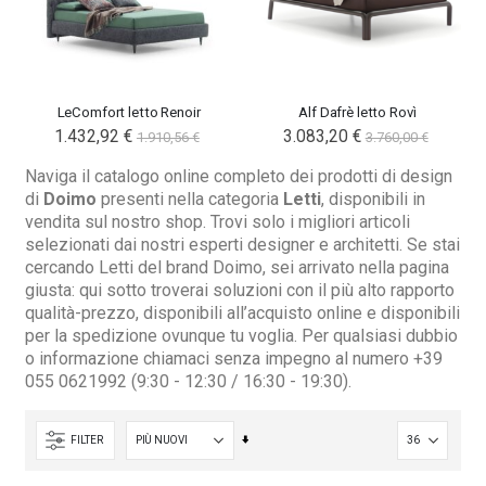
LeComfort letto Renoir
Alf Dafrè letto Rovì
1.432,92 €
3.083,20 €
1.910,56 €
3.760,00 €
Naviga il catalogo online completo dei prodotti di design
di
Doimo
presenti nella categoria
Letti
, disponibili in
vendita sul nostro shop. Trovi solo i migliori articoli
selezionati dai nostri esperti designer e architetti. Se stai
cercando Letti del brand Doimo, sei arrivato nella pagina
giusta: qui sotto troverai soluzioni con il più alto rapporto
qualità-prezzo, disponibili all’acquisto online e disponibili
per la spedizione ovunque tu voglia. Per qualsiasi dubbio
o informazione chiamaci senza impegno al numero +39
055 0621992 (9:30 - 12:30 / 16:30 - 19:30).
Imposta
FILTER
la
direzione