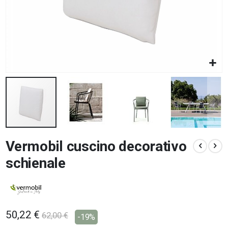
Vai
Vermobil cuscino decorativo
all'inizio
della
schienale
galleria
di
immagini
50,22 €
62,00 €
-19%