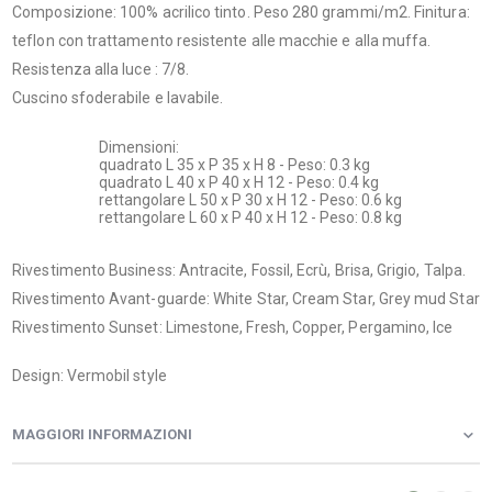
Composizione: 100% acrilico tinto. Peso 280 grammi/m2. Finitura:
teflon con trattamento resistente alle macchie e alla muffa.
Resistenza alla luce : 7/8.
Cuscino sfoderabile e lavabile.
Dimensioni:
quadrato L 35 x P 35 x H 8 - Peso: 0.3 kg
quadrato L 40 x P 40 x H 12 - Peso: 0.4 kg
rettangolare L 50 x P 30 x H 12 - Peso: 0.6 kg
rettangolare L 60 x P 40 x H 12 - Peso: 0.8 kg
Rivestimento Business: Antracite, Fossil, Ecrù, Brisa, Grigio, Talpa.
Rivestimento Avant-guarde: White Star, Cream Star, Grey mud Star
Rivestimento Sunset: Limestone, Fresh, Copper, Pergamino, Ice
Design: Vermobil style
MAGGIORI INFORMAZIONI