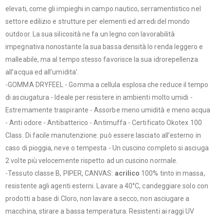
elevati, come gli impieghi in campo nautico, serramentistico nel
settore edilizio e strutture per elementi ed arredi del mondo
outdoor. La sua silicosità ne fa un legno con lavorabilità
impegnativa nonostante la sua bassa densità lo renda leggero e
malleabile, ma al tempo stesso favorisce la sua idrorepellenza
all’acqua ed all’umidita’.
-GOMMA DRYFEEL - Gomma a cellula esplosa che reduce il tempo
di asciugatura - Ideale per resistere in ambienti molto umidi -
Estremamente traspirante - Assorbe meno umidità e meno acqua
- Anti odore - Antibatterico - Antimuffa - Certificato Okotex 100
Class. Di facile manutenzione: può essere lasciato all’esterno in
caso di pioggia, neve o tempesta - Un cuscino completo si asciuga
2 volte più velocemente rispetto ad un cuscino normale.
-Tessuto classe B, PIPER, CANVAS:
acrilico
100% tinto in massa,
resistente agli agenti esterni. Lavare a 40°C, candeggiare solo con
prodotti a base di Cloro, non lavare a secco, non asciugare a
macchina, stirare a bassa temperatura. Resistenti ai raggi UV