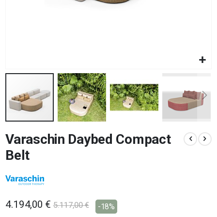
Vai
Varaschin Daybed Compact
all'inizio
della
Belt
galleria
di
immagini
4.194,00 €
5.117,00 €
-18%