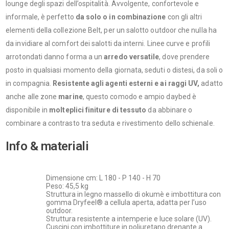
lounge degli spazi dell’ospitalità. Avvolgente, confortevole e
informale, è perfetto
da solo o in combinazione
con gli altri
elementi della collezione Belt, per un salotto outdoor che nulla ha
da invidiare al comfort dei salotti da interni. Linee curve e profili
arrotondati danno forma a un
arredo versatile
, dove prendere
posto in qualsiasi momento della giornata, seduti o distesi, da soli o
in compagnia.
Resistente agli agenti esterni e ai raggi UV,
adatto
anche alle zone
marine
, questo comodo e ampio daybed è
disponibile in
molteplici finiture di tessuto
da abbinare o
combinare a contrasto tra seduta e rivestimento dello schienale.
Info & materiali
Dimensione cm: L 180 - P 140 - H 70
Peso: 45,5 kg
Struttura in legno massello di okumè e imbottitura con
gomma Dryfeel® a cellula aperta, adatta per l’uso
outdoor.
Struttura resistente a intemperie e luce solare (UV).
Cuscini con imbottiture in poliuretano drenante a