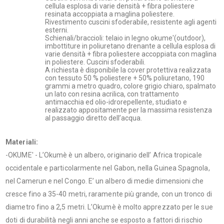
cellula esplosa di varie densità + fibra poliestere
resinata accoppiata a maglina poliestere.
Rivestimento cuscini sfoderabile, resistente agli agenti
esterni.
Schienali/braccioli: telaio in legno okume'(outdoor),
imbottiture in poliuretano drenante a cellula esplosa di
varie densità + fibra poliestere accoppiata con maglina
in poliestere. Cuscini sfoderabili.
A richiesta è disponibile la cover protettiva realizzata
con tessuto 50 % poliestere + 50% poliuretano, 190
grammi a metro quadro, colore grigio chiaro, spalmato
un lato con resina acrilica, con trattamento
antimacchia ed olio-idrorepellente, studiato e
realizzato appositamente per la massima resistenza
al passaggio diretto dell’acqua.
Materiali:
-OKUME' - L’Okumè è un albero, originario dell’ Africa tropicale
occidentale e particolarmente nel Gabon, nella Guinea Spagnola,
nel Camerun e nel Congo. E’ un albero di medie dimensioni che
cresce fino a 35-40 metri, raramente più grande, con un tronco di
diametro fino a 2,5 metri. L’Okumè è molto apprezzato per le sue
doti di durabilità negli anni anche se esposto a fattori di rischio