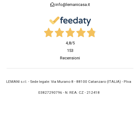
info@lemanicasa.it
4,8
/5
153
Recensioni
LEMANI s.r.l. - Sede legale: Via Murano 8 - 88100 Catanzaro (ITALIA) - P.Iva
03827290796 - N. REA: CZ - 212418