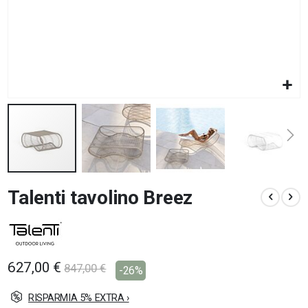
Vai
Talenti tavolino Breez
all'inizio
della
galleria
di
immagini
627,00 €
847,00 €
-26%
RISPARMIA 5% EXTRA ›