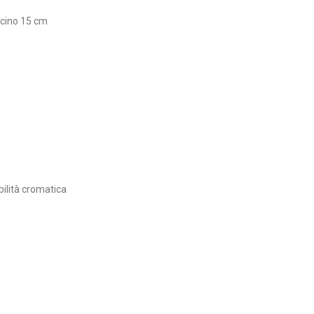
scino 15 cm
bilità cromatica