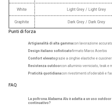
White
Light Grey / Light Grey
Graphite
Dark Grey / Dark Grey
Punti di forza
Artigianalità di alta gamma
con lavorazione accurata 
Design italiano sofisticato
firmato Marco Acerbis
Comfort elevato
grazie a cinghie elastiche e cuscine
Resistenza outdoor
con alluminio verniciato, teak e m
Praticità quotidiana
con rivestimenti sfoderabili e fac
FAQ
La poltrona Alabama Alu è adatta a un uso outdoor
continuativo?