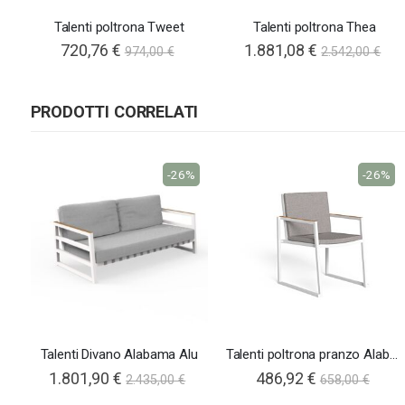
Talenti poltrona Tweet
Talenti poltrona Thea
720,76 €
1.881,08 €
974,00 €
2.542,00 €
PRODOTTI CORRELATI
-26%
-26%
Talenti Divano Alabama Alu
Talenti poltrona pranzo Alabama Alu
1.801,90 €
486,92 €
2.435,00 €
658,00 €