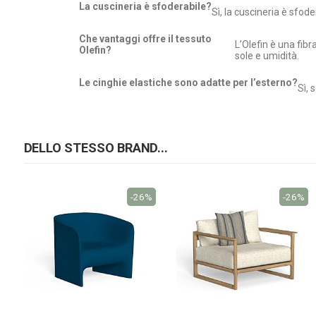
La cuscineria è sfoderabile?
Sì, la cuscineria è sfode
Che vantaggi offre il tessuto
L’Olefin è una fib
Olefin?
sole e umidità.
Le cinghie elastiche sono adatte per l’esterno?
Sì, 
DELLO STESSO BRAND...
-26%
-26%