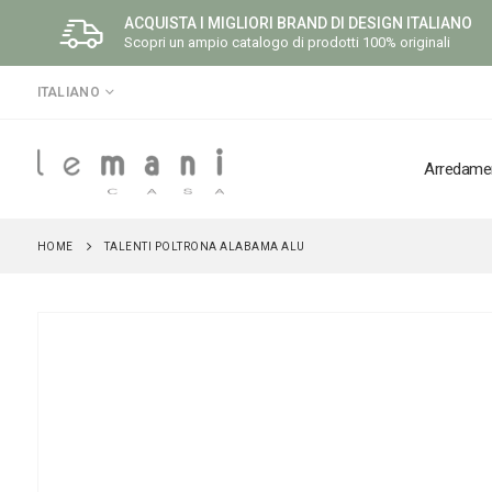
ACQUISTA I MIGLIORI BRAND DI DESIGN ITALIANO
Scopri un ampio catalogo di prodotti 100% originali
LINGUA
ITALIANO
Arredame
HOME
TALENTI POLTRONA ALABAMA ALU
Vai
alla
fine
della
galleria
di
immagini