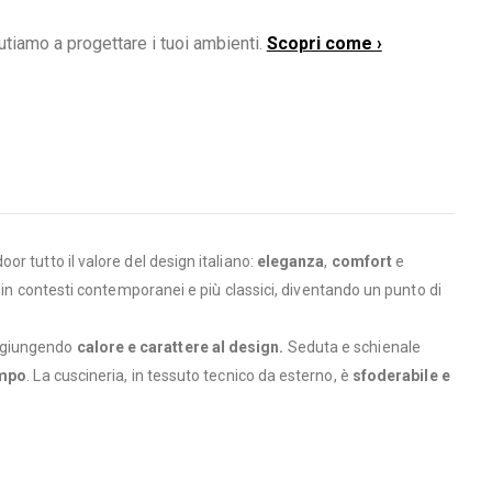
utiamo a progettare i tuoi ambienti.
Scopri come ›
r tutto il valore del design italiano:
eleganza
,
comfort
e
 in contesti contemporanei e più classici, diventando un punto di
 aggiungendo
calore e carattere al design.
Seduta e schienale
empo
. La cuscineria, in tessuto tecnico da esterno, è
sfoderabile e