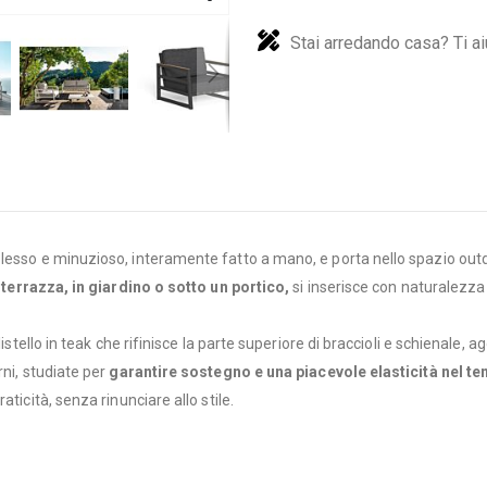
Stai arredando casa? Ti ai
esso e minuzioso, interamente fatto a mano, e porta nello spazio outdoo
 terrazza, in giardino o sotto un portico,
si inserisce con naturalezza
listello in teak che rifinisce la parte superiore di braccioli e schienale,
rni, studiate per
garantire sostegno e una piacevole elasticità nel t
ticità, senza rinunciare allo stile.