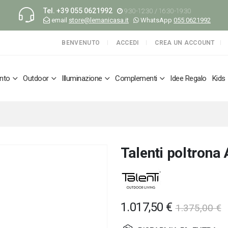
Tel.
+39 055 0621992
9:30-12:30 / 16:30-19:30
email
store@lemanicasa.it
WhatsApp
055 0621992
BENVENUTO
ACCEDI
CREA UN ACCOUNT
nto
Outdoor
Illuminazione
Complementi
Idee Regalo
Kids
Talenti poltrona
1.017,50 €
1.375,00 €