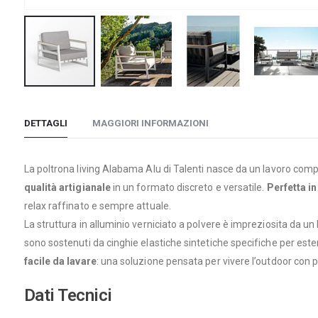
Vai
all'inizio
DETTAGLI
MAGGIORI INFORMAZIONI
della
galleria
di
La poltrona living Alabama Alu di Talenti nasce da un lavoro compl
immagini
qualità artigianale
in un formato discreto e versatile.
Perfetta in
relax raffinato e sempre attuale.
La struttura in alluminio verniciato a polvere è impreziosita da un 
sono sostenuti da cinghie elastiche sintetiche specifiche per este
facile da lavare
: una soluzione pensata per vivere l’outdoor con pra
Dati Tecnici