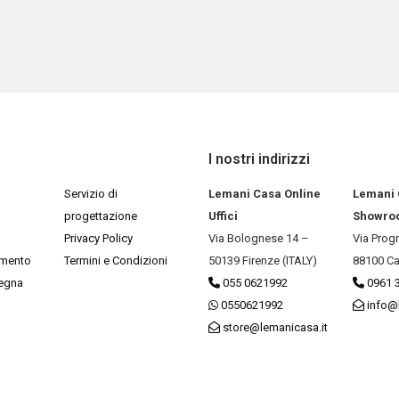
I nostri indirizzi
Servizio di
Lemani Casa Online
Lemani
progettazione
Uffici
Showro
Privacy Policy
Via Bolognese 14 –
Via Prog
amento
Termini e Condizioni
50139 Firenze (ITALY)
88100 Ca
segna
055 0621992
0961 
0550621992
info@
store@lemanicasa.it