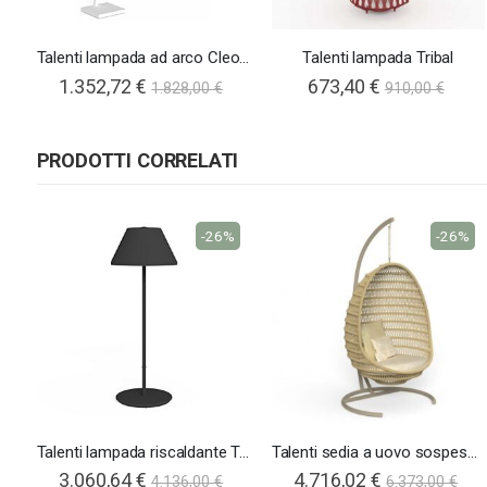
Talenti lampada ad arco Cleo Alu
Talenti lampada Tribal
1.352,72 €
673,40 €
1.828,00 €
910,00 €
PRODOTTI CORRELATI
-26%
-26%
Talenti lampada riscaldante Tod
Talenti sedia a uovo sospesa Panama
3.060,64 €
4.716,02 €
4.136,00 €
6.373,00 €