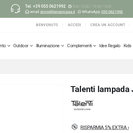
Tel.
+39 055 0621992
9:30-12:30 / 16:30-19:30
email
store@lemanicasa.it
WhatsApp
055 0621992
BENVENUTO
ACCEDI
CREA UN ACCOUNT
nto
Outdoor
Illuminazione
Complementi
Idee Regalo
Kids
Talenti lampada 
RISPARMIA 5% EXTRA ›