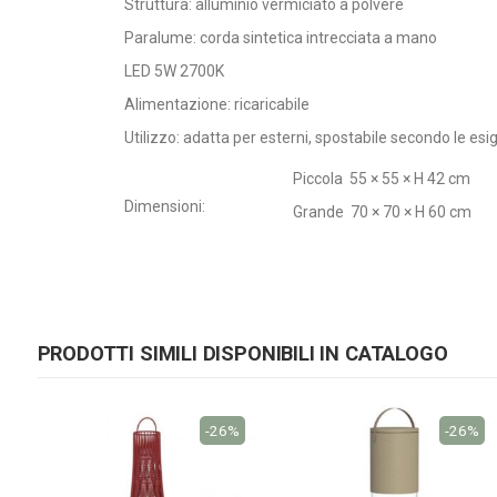
Struttura: alluminio vermiciato a polvere
Paralume: corda sintetica intrecciata a mano
LED 5W 2700K
Alimentazione: ricaricabile
Utilizzo: adatta per esterni, spostabile secondo le es
Piccola 55 × 55 × H 42 cm
Dimensioni:
Grande 70 × 70 × H 60 cm
PRODOTTI SIMILI DISPONIBILI IN CATALOGO
-26%
-26%