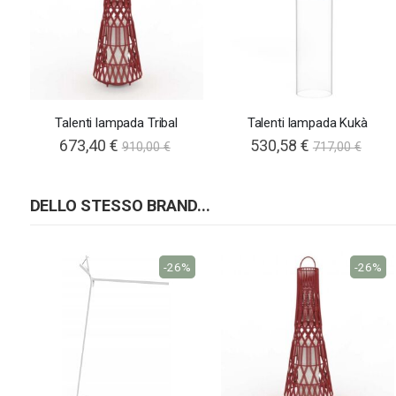
Talenti lampada Tribal
Talenti lampada Kukà
673,40 €
530,58 €
910,00 €
717,00 €
DELLO STESSO BRAND...
-26%
-26%