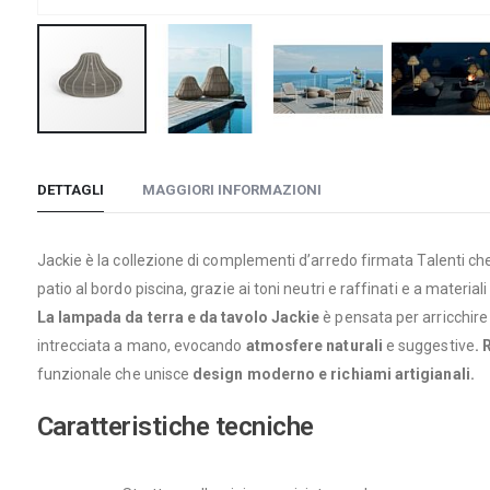
Vai
all'inizio
DETTAGLI
MAGGIORI INFORMAZIONI
della
galleria
di
Jackie è la collezione di complementi d’arredo firmata Talenti che 
immagini
patio al bordo piscina, grazie ai toni neutri e raffinati e a materiali 
La lampada da terra e da tavolo Jackie
è pensata per arricchire
intrecciata a mano, evocando
atmosfere naturali
e
suggestive
.
R
funzionale che unisce
design moderno e richiami artigianali.
Caratteristiche tecniche