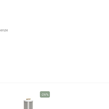
igenze
-26%