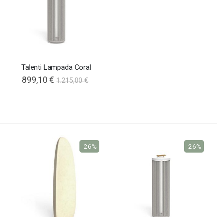
Talenti Lampada Coral
899,10 €
1.215,00 €
-26%
-26%