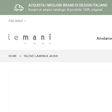
ACQUISTA I MIGLIORI BRAND DI DESIGN ITALIANO
Scopri un ampio catalogo di prodotti 100% originali
LINGUA
ITALIANO
Arredame
HOME
TALENTI LAMPADA JACKIE
Vai
alla
fine
della
galleria
di
immagini