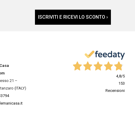
ISCRIVITI E RICEVI LO SCONTO ›
 Casa
om
4,8
/5
resso 21 –
153
tanzaro (ITALY)
Recensioni
33794
lemanicasa.it