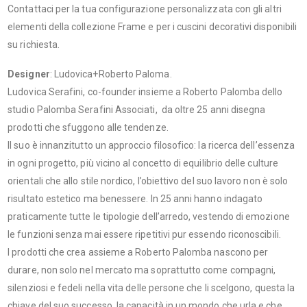
Contattaci per la tua configurazione personalizzata con gli altri
elementi della collezione Frame e per i cuscini decorativi disponibili
su richiesta.
Designer
: Ludovica+Roberto Paloma.
Ludovica Serafini, co-founder insieme a Roberto Palomba dello
studio Palomba Serafini Associati, da oltre 25 anni disegna
prodotti che sfuggono alle tendenze.
Il suo è innanzitutto un approccio filosofico: la ricerca dell’essenza
in ogni progetto, più vicino al concetto di equilibrio delle culture
orientali che allo stile nordico, l’obiettivo del suo lavoro non è solo
risultato estetico ma benessere. In 25 anni hanno indagato
praticamente tutte le tipologie dell’arredo, vestendo di emozione
le funzioni senza mai essere ripetitivi pur essendo riconoscibili.
I prodotti che crea assieme a Roberto Palomba nascono per
durare, non solo nel mercato ma soprattutto come compagni,
silenziosi e fedeli nella vita delle persone che li scelgono, questa la
chiave del suo successo, la capacità in un mondo che urla e che