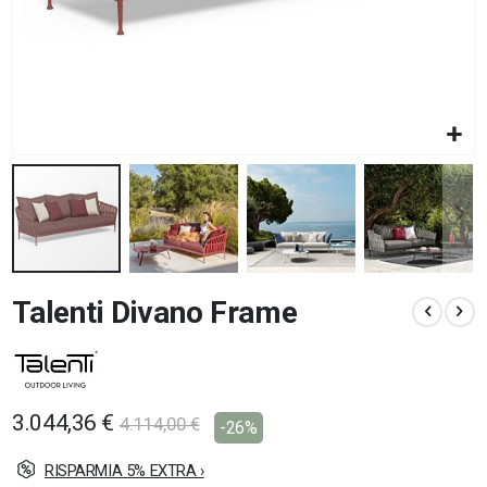
Vai
Talenti Divano Frame
all'inizio
della
galleria
di
immagini
3.044,36 €
4.114,00 €
-26%
RISPARMIA 5% EXTRA ›