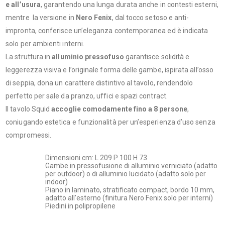
e all’usura
, garantendo una lunga durata anche in contesti esterni,
mentre la versione in
Nero Fenix
, dal tocco setoso e anti-
impronta, conferisce un’eleganza contemporanea ed è indicata
solo per ambienti interni.
La struttura in
alluminio pressofuso
garantisce solidità e
leggerezza visiva e l’originale forma delle gambe, ispirata all’osso
di seppia, dona un carattere distintivo al tavolo, rendendolo
perfetto per sale da pranzo, uffici e spazi contract.
Il tavolo Squid
accoglie comodamente fino a 8 persone
,
coniugando estetica e funzionalità per un’esperienza d’uso senza
compromessi.
Dimensioni cm: L 209 P 100 H 73
Gambe in pressofusione di alluminio verniciato (adatto
per outdoor) o di alluminio lucidato (adatto solo per
indoor)
Piano in laminato, stratificato compact, bordo 10 mm,
adatto all'esterno (finitura Nero Fenix solo per interni)
Piedini in polipropilene