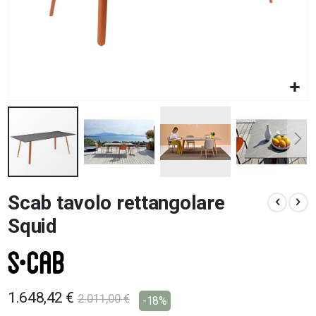
Vai
Scab tavolo rettangolare
all'inizio
della
Squid
galleria
di
immagini
1.648,42 €
2.011,00 €
-18%