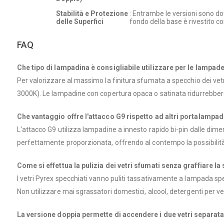
Stabilità e Protezione
: Entrambe le versioni sono dot
delle Superfici
fondo della base è rivestito co
FAQ
Che tipo di lampadina è consigliabile utilizzare per le lampad
Per valorizzare al massimo la finitura sfumata a specchio dei vetri
3000K). Le lampadine con copertura opaca o satinata ridurrebbero i
Che vantaggio offre l'attacco G9 rispetto ad altri portalampa
L'attacco G9 utilizza lampadine a innesto rapido bi-pin dalle dim
perfettamente proporzionata, offrendo al contempo la possibilità d
Come si effettua la pulizia dei vetri sfumati senza graffiare l
I vetri Pyrex specchiati vanno puliti tassativamente a lampada spe
Non utilizzare mai sgrassatori domestici, alcool, detergenti per v
La versione doppia permette di accendere i due vetri separa