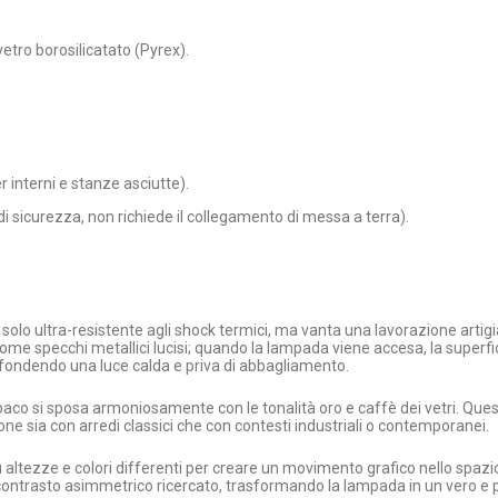
vetro borosilicatato (Pyrex).
 interni e stanze asciutte).
 di sicurezza, non richiede il collegamento di messa a terra).
n è solo ultra-resistente agli shock termici, ma vanta una lavorazione ar
 come specchi metallici lucisi; quando la lampada viene accesa, la sup
ffondendo una luce calda e priva di abbagliamento.
 opaco si sposa armoniosamente con le tonalità oro e caffè dei vetri. Que
one sia con arredi classici che con contesti industriali o contemporanei.
u altezze e colori differenti per creare un movimento grafico nello spazio
ontrasto asimmetrico ricercato, trasformando la lampada in un vero e p