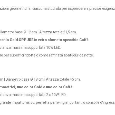
azioni geometriche, ciascuna studiata per rispondere a precise esigenz
Diametro base Ø 12 cm | Altezza totale 21,5 cm.
ecchio Gold OPPURE in vetro sfumato specchio Caffè.
| Potenza massima supportata 10W LED.
e per superfici ridotte o come raffinata abat-jour da notte.
cm | Diametro base Ø 18 cm | Altezza totale 45 cm.
simmetrici, uno color Gold e uno color Caffè.
 Potenza massima supportata 2 x 10W LED.
ande impatto visivo, perfetta per living importanti o consolle d'ingress