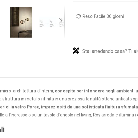
Reso Facile 30 giorni
Stai arredando casa? Ti ai
micro-architettura d'interni,
concepita per infondere negli ambienti u
truttura in metallo rifinita in una preziosa tonalità ottone anticato op
ferici in vetro Pyrex, impreziositi da una sofisticata finitura sfumat
e all'ingresso o su un tavolo d'angolo nel living, Roy arreda e illumina 
li