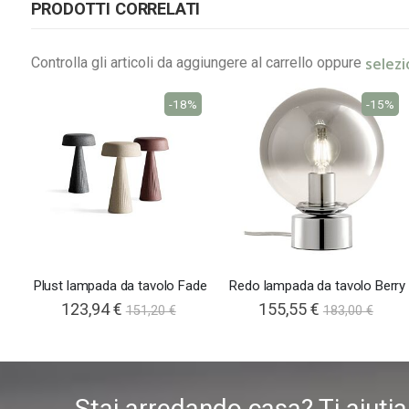
PRODOTTI CORRELATI
selezi
Controlla gli articoli da aggiungere al carrello oppure
-18%
-15%
Plust lampada da tavolo Fade
Redo lampada da tavolo Berry
123,94 €
155,55 €
151,20 €
183,00 €
Stai arredando casa? Ti aiuti