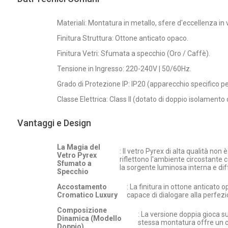
Materiali: Montatura in metallo, sfere d'eccellenza in 
Finitura Struttura: Ottone anticato opaco.
Finitura Vetri: Sfumata a specchio (Oro / Caffè).
Tensione in Ingresso: 220-240V | 50/60Hz.
Grado di Protezione IP: IP20 (apparecchio specifico per
Classe Elettrica: Class II (dotato di doppio isolamento
Vantaggi e Design
La Magia del
: Il vetro Pyrex di alta qualità no
Vetro Pyrex
riflettono l'ambiente circostante
Sfumato a
la sorgente luminosa interna e di
Specchio
Accostamento
: La finitura in ottone anticato
Cromatico Luxury
capace di dialogare alla perfezi
Composizione
: La versione doppia gioca s
Dinamica (Modello
stessa montatura offre un c
Doppio)