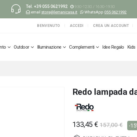
Tel.
+39 055 0621992
9:30-12:30 / 16:30-19:30
email
store@lemanicasa.it
WhatsApp
055 0621992
BENVENUTO
ACCEDI
CREA UN ACCOUNT
nto
Outdoor
Illuminazione
Complementi
Idee Regalo
Kids
Redo lampada da
133,45 €
157,00 €
-1