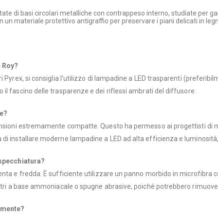
ate di basi circolari metalliche con contrappeso interno, studiate per gara
n un materiale protettivo antigraffio per preservare i piani delicati in l
e Roy?
 Pyrex, si consiglia l'utilizzo di lampadine a LED trasparenti (preferibi
l fascino delle trasparenze e dei riflessi ambrati del diffusore.
de?
ensioni estremamente compatte. Questo ha permesso ai progettisti di man
i installare moderne lampadine a LED ad alta efficienza e luminosità, s
a specchiatura?
nta e fredda. È sufficiente utilizzare un panno morbido in microfibra co
etri a base ammoniacale o spugne abrasive, poiché potrebbero rimuovere 
tamente?