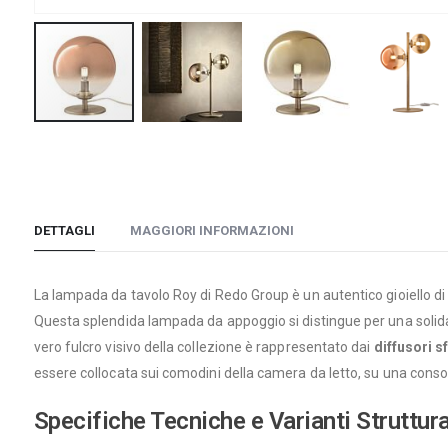
Vai
all'inizio
della
galleria
DETTAGLI
MAGGIORI INFORMAZIONI
di
immagini
La lampada da tavolo Roy di Redo Group è un autentico gioiello di 
Questa splendida lampada da appoggio si distingue per una solida s
vero fulcro visivo della collezione è rappresentato dai
diffusori s
essere collocata sui comodini della camera da letto, su una consoll
Specifiche Tecniche e Varianti Struttura