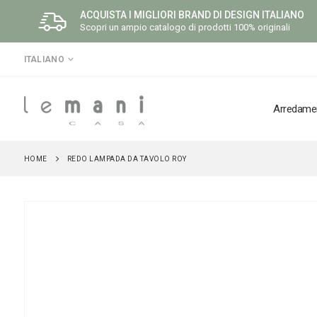
ACQUISTA I MIGLIORI BRAND DI DESIGN ITALIANO
Scopri un ampio catalogo di prodotti 100% originali
LINGUA
ITALIANO
Arredame
HOME
REDO LAMPADA DA TAVOLO ROY
Vai
alla
fine
della
galleria
di
immagini