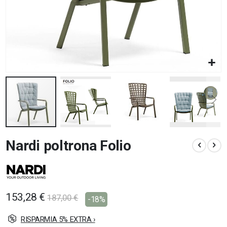
Vai
Nardi poltrona Folio
all'inizio
della
galleria
di
immagini
153,28 €
187,00 €
-18%
RISPARMIA 5% EXTRA ›