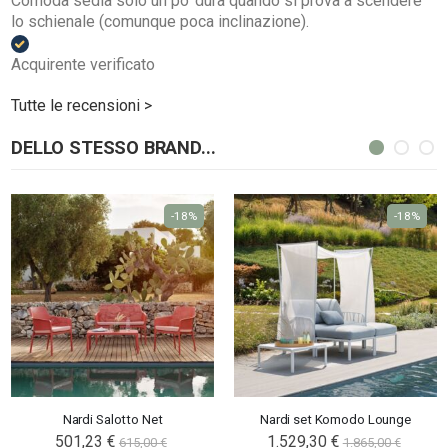
Comoda sedia solo un po’ dura quando si prova a scendere
lo schienale (comunque poca inclinazione).
Acquirente verificato
Tutte le recensioni >
DELLO STESSO BRAND...
-18%
-18%
Nardi Salotto Net
Nardi set Komodo Lounge
501,23 €
1.529,30 €
615,00 €
1.865,00 €