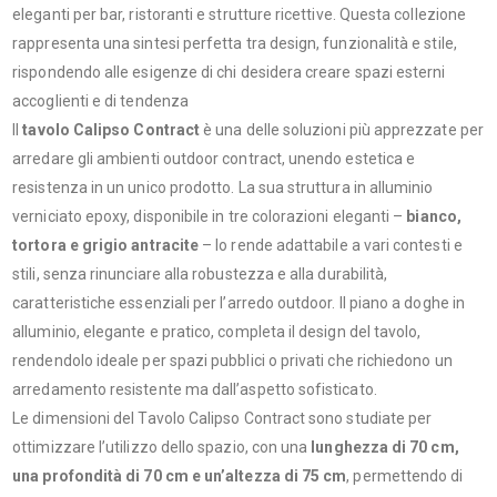
eleganti per bar, ristoranti e strutture ricettive. Questa collezione
rappresenta una sintesi perfetta tra design, funzionalità e stile,
rispondendo alle esigenze di chi desidera creare spazi esterni
accoglienti e di tendenza
Il
tavolo Calipso
Contract
è una delle soluzioni più apprezzate per
arredare gli ambienti outdoor contract, unendo estetica e
resistenza in un unico prodotto. La sua struttura in alluminio
verniciato epoxy, disponibile in tre colorazioni eleganti –
bianco,
tortora e grigio antracite
– lo rende adattabile a vari contesti e
stili, senza rinunciare alla robustezza e alla durabilità,
caratteristiche essenziali per l’arredo outdoor. Il piano a doghe in
alluminio, elegante e pratico, completa il design del tavolo,
rendendolo ideale per spazi pubblici o privati che richiedono un
arredamento resistente ma dall’aspetto sofisticato.
Le dimensioni del Tavolo Calipso Contract sono studiate per
ottimizzare l’utilizzo dello spazio, con una
lunghezza di 70 cm,
una profondità di 70 cm e un’altezza di 75 cm
, permettendo di