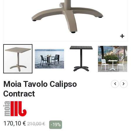
Vai
Moia Tavolo Calipso
all'inizio
della
Contract
galleria
di
immagini
170,10 €
210,00 €
-19%