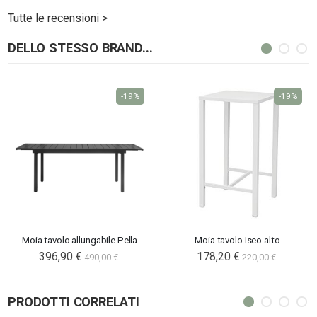
Tutte le recensioni >
DELLO STESSO BRAND...
-19%
-19%
Moia tavolo allungabile Pella
Moia tavolo Iseo alto
Special
396,90 €
178,20 €
490,00 €
220,00 €
Price
PRODOTTI CORRELATI