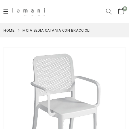
el
0
Toggle
Cart
Nav
HOME
MOIA SEDIA CATANIA CON BRACCIOLI
Vai
alla
fine
della
galleria
di
immagini