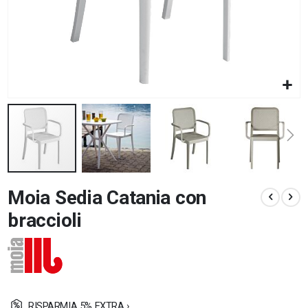
Vai
Moia Sedia Catania con
all'inizio
della
braccioli
galleria
di
immagini
RISPARMIA 5% EXTRA ›