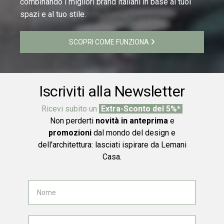
combinando i migliori brand italiani in base ai tuoi
spazi e al tuo stile.
SCOPRI COME FUNZIONA
Iscriviti alla Newsletter
Ricevi subito un
Extra-Sconto del 5%*
Non perderti
novità in anteprima
e
promozioni
dal mondo del design e
dell'architettura: lasciati ispirare da Lemani
Casa.