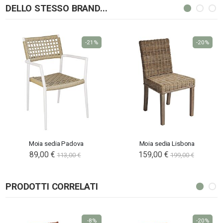
DELLO STESSO BRAND...
-21%
-20%
Moia sedia Padova
Moia sedia Lisbona
89,00 €
Special
159,00 €
113,00 €
199,00 €
Price
PRODOTTI CORRELATI
-8%
-20%