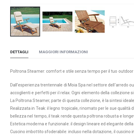
Vai
all'inizio
DETTAGLI
MAGGIORI INFORMAZIONI
della
galleria
di
Poltrona Steamer: comfort e stile senza tempo per il tuo outdoor
immagini
Dall’esperienza trentennale di Moia Spa nel settore dell’arredo ou
accoglienti e perfetti per il relax. Ogni elemento della collezione s
La Poltrona Steamer, parte di questa collezione, è la sintesi idea
Realizzata in Teak: il legno tropicale, rinomato per le sue qualità d
bellezza nel tempo, il teak rende questa poltrona robusta e longe
Estetica moderna e funzionale: il design lineare ed elegante della
Cuscino imbottito sfoderabile: incluso nella dotazione, il cuscino