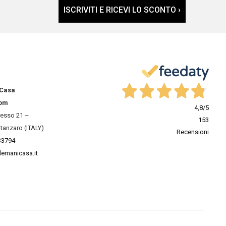
ISCRIVITI E RICEVI LO SCONTO ›
 Casa
om
4,8
/5
resso 21 –
153
tanzaro (ITALY)
Recensioni
33794
lemanicasa.it