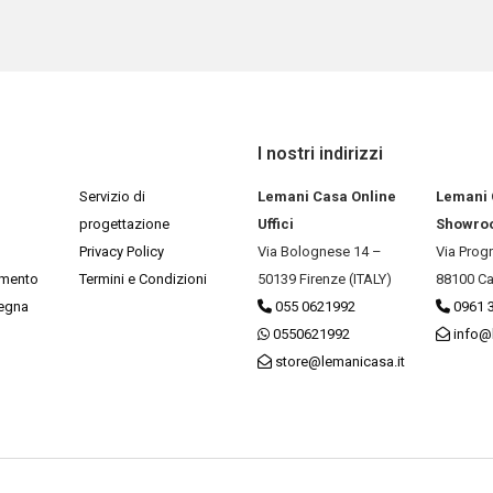
I nostri indirizzi
Servizio di
Lemani Casa Online
Lemani
progettazione
Uffici
Showro
Privacy Policy
Via Bolognese 14 –
Via Prog
amento
Termini e Condizioni
50139 Firenze (ITALY)
88100 Ca
segna
055 0621992
0961 
0550621992
info@
store@lemanicasa.it