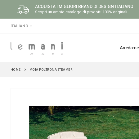
ACQUISTA I MIGLIORI BRAND DI DESIGN ITALIANO
Scopri un ampio catalogo di prodotti 100% originali
LINGUA
ITALIANO
Arredame
HOME
MOIA POLTRONA STEAMER
Vai
alla
fine
della
galleria
di
immagini