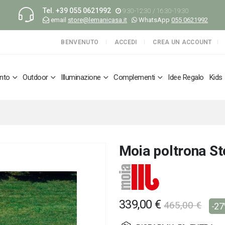
Tel.
+39 055 0621992
9:30-12:30 / 16:30-19:30
email
store@lemanicasa.it
WhatsApp
055 0621992
BENVENUTO
ACCEDI
CREA UN ACCOUNT
nto
Outdoor
Illuminazione
Complementi
Idee Regalo
Kids
Moia poltrona S
339,00 €
465,00 €
-2