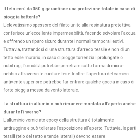
Il telo ecrù da 350 g garantisce una protezione totale in caso di
pioggia battente?
L'elevatissimo spessore del filato unito alla resinatura protettiva
conferisce un'eccellente impermeabilità, facendo scivolare l'acqua
e offrendo un riparo sicuro durante i normali temporali estivi.
Tuttavia, trattandosi di una struttura d'arredo tessile e non di un
tetto edile murario, in caso di piogge torrenziali prolungate o
nubifragi, l'umidità potrebbe penetrare sotto forma di micro-
nebbia attraverso le cuciture tese. Inoltre, l'apertura del camino
antivento superiore potrebbe far entrare qualche goccia in caso di
forte pioggia mossa da vento laterale.
La struttura in alluminio può rimanere montata all'aperto anche
durante l'inverno?
L'alluminio verniciato epoxy della struttura è totalmente
antiruggine e può tollerare l'esposizione all'aperto. Tuttavia, le parti
tessili (telo del tetto e tende laterali) devono essere