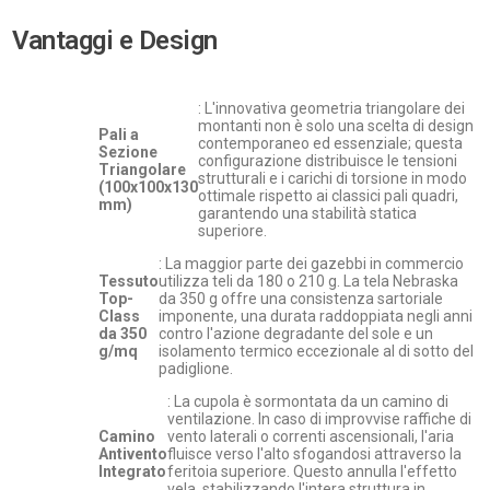
Vantaggi e Design
: L'innovativa geometria triangolare dei
montanti non è solo una scelta di design
Pali a
contemporaneo ed essenziale; questa
Sezione
configurazione distribuisce le tensioni
Triangolare
strutturali e i carichi di torsione in modo
(100x100x130
ottimale rispetto ai classici pali quadri,
mm)
garantendo una stabilità statica
superiore.
: La maggior parte dei gazebbi in commercio
Tessuto
utilizza teli da 180 o 210 g. La tela Nebraska
Top-
da 350 g offre una consistenza sartoriale
Class
imponente, una durata raddoppiata negli anni
da 350
contro l'azione degradante del sole e un
g/mq
isolamento termico eccezionale al di sotto del
padiglione.
: La cupola è sormontata da un camino di
ventilazione. In caso di improvvise raffiche di
Camino
vento laterali o correnti ascensionali, l'aria
Antivento
fluisce verso l'alto sfogandosi attraverso la
Integrato
feritoia superiore. Questo annulla l'effetto
vela, stabilizzando l'intera struttura in