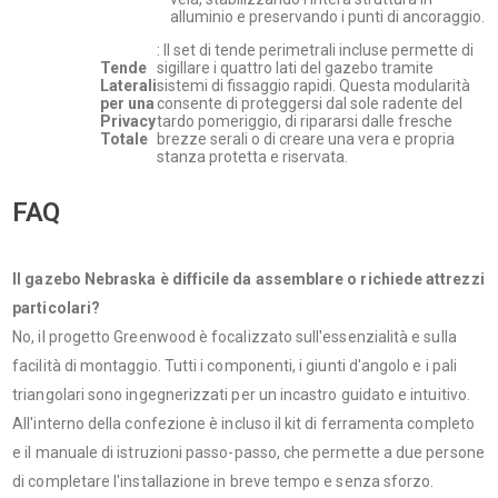
alluminio e preservando i punti di ancoraggio.
: Il set di tende perimetrali incluse permette di
Tende
sigillare i quattro lati del gazebo tramite
Laterali
sistemi di fissaggio rapidi. Questa modularità
per una
consente di proteggersi dal sole radente del
Privacy
tardo pomeriggio, di ripararsi dalle fresche
Totale
brezze serali o di creare una vera e propria
stanza protetta e riservata.
FAQ
Il gazebo Nebraska è difficile da assemblare o richiede attrezzi
particolari?
No, il progetto Greenwood è focalizzato sull'essenzialità e sulla
facilità di montaggio. Tutti i componenti, i giunti d'angolo e i pali
triangolari sono ingegnerizzati per un incastro guidato e intuitivo.
All'interno della confezione è incluso il kit di ferramenta completo
e il manuale di istruzioni passo-passo, che permette a due persone
di completare l'installazione in breve tempo e senza sforzo.