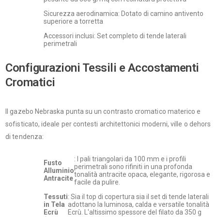
Sicurezza aerodinamica: Dotato di camino antivento
superiore a torretta
Accessori inclusi: Set completo di tende laterali
perimetrali
Configurazioni Tessili e Accostamenti
Cromatici
Il gazebo Nebraska punta su un contrasto cromatico materico e
sofisticato, ideale per contesti architettonici moderni, ville o dehors
di tendenza:
: I pali triangolari da 100 mm e i profili
Fusto
perimetrali sono rifiniti in una profonda
Alluminio
tonalità antracite opaca, elegante, rigorosa e
Antracite
facile da pulire.
Tessuti
: Sia il top di copertura sia il set di tende laterali
in Tela
adottano la luminosa, calda e versatile tonalità
Ecrù
Ecrù. L'altissimo spessore del filato da 350 g