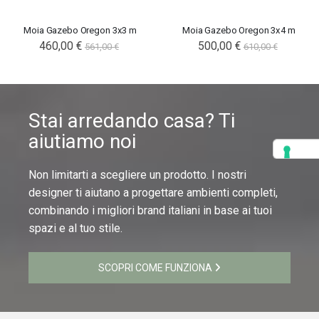
Moia Gazebo Oregon 3x3 m
Moia Gazebo Oregon 3x4 m
Special
460,00 €
Special
500,00 €
561,00 €
610,00 €
Price
Price
Stai arredando casa? Ti
aiutiamo noi
Non limitarti a scegliere un prodotto. I nostri
designer ti aiutano a progettare ambienti completi,
combinando i migliori brand italiani in base ai tuoi
spazi e al tuo stile.
SCOPRI COME FUNZIONA