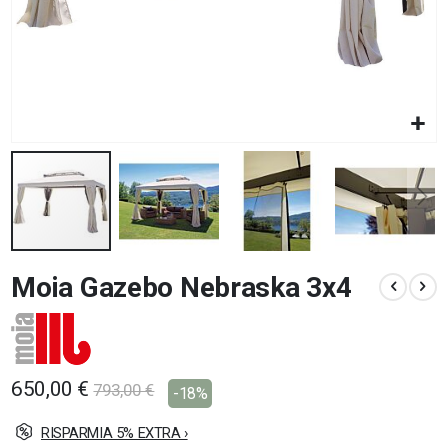
Vai
Moia Gazebo Nebraska 3x4
all'inizio
della
galleria
di
immagini
650,00 €
793,00 €
-18%
RISPARMIA 5% EXTRA ›