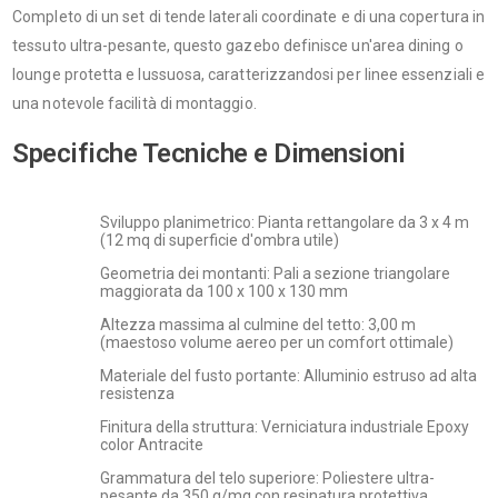
Completo di un set di tende laterali coordinate e di una copertura in
tessuto ultra-pesante, questo gazebo definisce un'area dining o
lounge protetta e lussuosa, caratterizzandosi per linee essenziali e
una notevole facilità di montaggio.
Specifiche Tecniche e Dimensioni
Sviluppo planimetrico: Pianta rettangolare da 3 x 4 m
(12 mq di superficie d'ombra utile)
Geometria dei montanti: Pali a sezione triangolare
maggiorata da 100 x 100 x 130 mm
Altezza massima al culmine del tetto: 3,00 m
(maestoso volume aereo per un comfort ottimale)
Materiale del fusto portante: Alluminio estruso ad alta
resistenza
Finitura della struttura: Verniciatura industriale Epoxy
color Antracite
Grammatura del telo superiore: Poliestere ultra-
pesante da 350 g/mq con resinatura protettiva