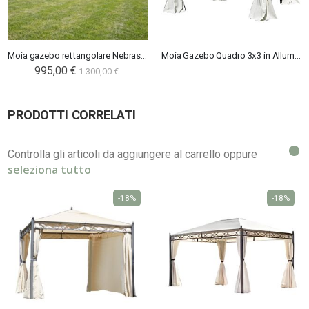
Moia gazebo rettangolare Nebraska
Moia Gazebo Quadro 3x3 in Alluminio
Special
995,00 €
1.300,00 €
Price
PRODOTTI CORRELATI
Controlla gli articoli da aggiungere al carrello oppure
seleziona tutto
-18%
-18%