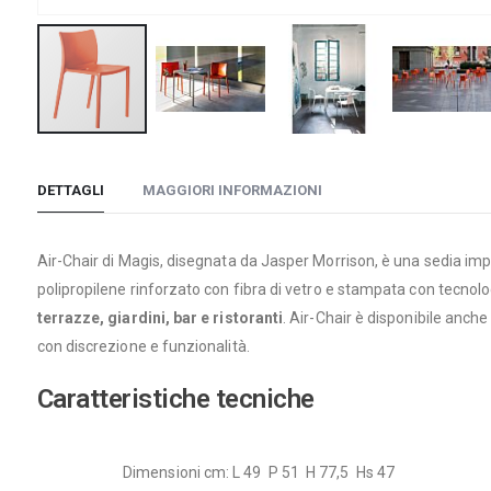
Vai
all'inizio
DETTAGLI
MAGGIORI INFORMAZIONI
della
galleria
di
Air-Chair di Magis, disegnata da Jasper Morrison, è una sedia imp
immagini
polipropilene rinforzato con fibra di vetro e stampata con tecnolo
terrazze, giardini, bar e ristoranti
. Air-Chair è disponibile anche
con discrezione e funzionalità.
Caratteristiche tecniche
Dimensioni cm: L 49 P 51 H 77,5 Hs 47