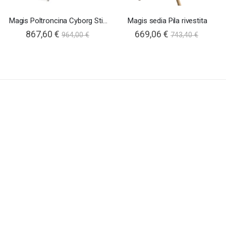
Magis Poltroncina Cyborg Stick
Magis sedia Pila rivestita
Special
867,60 €
669,06 €
964,00 €
743,40 €
Price