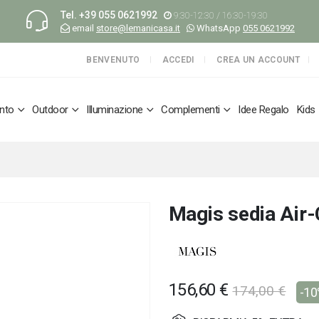
Tel.
+39 055 0621992
9:30-12:30 / 16:30-19:30
email
store@lemanicasa.it
WhatsApp
055 0621992
BENVENUTO
ACCEDI
CREA UN ACCOUNT
nto
Outdoor
Illuminazione
Complementi
Idee Regalo
Kids
Magis sedia Air-
156,60 €
174,00 €
-1