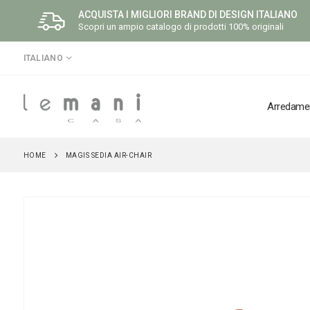
ACQUISTA I MIGLIORI BRAND DI DESIGN ITALIANO
Scopri un ampio catalogo di prodotti 100% originali
LINGUA
ITALIANO
Arredame
HOME
MAGIS SEDIA AIR-CHAIR
Vai
alla
fine
della
galleria
di
immagini