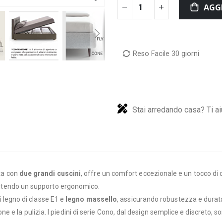
AGG
Reso Facile 30 giorni
Stai arredando casa? Ti ai
ita con
due grandi cuscini
, offre un comfort eccezionale e un tocco di c
arantendo un supporto ergonomico.
di legno di classe E1 e
legno massello
, assicurando robustezza e durata 
e e la pulizia. I piedini di serie Cono, dal design semplice e discreto, so