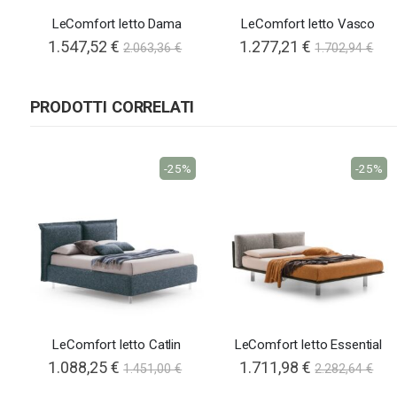
LeComfort letto Dama
LeComfort letto Vasco
1.547,52 €
1.277,21 €
2.063,36 €
1.702,94 €
PRODOTTI CORRELATI
-25%
-25%
LeComfort letto Catlin
LeComfort letto Essential
1.088,25 €
1.711,98 €
1.451,00 €
2.282,64 €