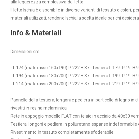
alla leggerezza complessiva del letto.
Il letto Ischia è disponibile in diverse varianti di tessuto e color
materiali utilizzati, rendono Ischia la scelta ideale per chi desid
Info & Materiali
Dimensioni cm:
- L 174 (materasso 160x190) P 222 H 37 -
testiera L 179 P 19 H 
- L 194 (materasso 180x200) P 222 H 37 -
testiera L 199 P 19 H 
- L 214 (materasso 200x200) P 222 H 37 -
testiera L 219 P 19 H 
Pannello della testiera, longoni e pediera in particelle di legno i
rivestiti in resina melaminica.
Rete in appoggio modello FLAT con telaio in acciaio da 40x30 verni
Testiera, longoni e pediera in poliuretano espanso indeformabile 
Rivestimento in tessuto completamente sfoderabile.