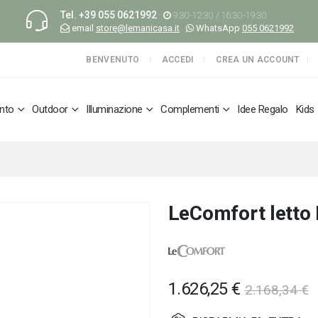
Tel.
+39 055 0621992
9:30-12:30 / 16:30-19:30
email
store@lemanicasa.it
WhatsApp
055 0621992
BENVENUTO
ACCEDI
CREA UN ACCOUNT
nto
Outdoor
Illuminazione
Complementi
Idee Regalo
Kids
LeComfort letto 
1.626,25 €
2.168,34 €