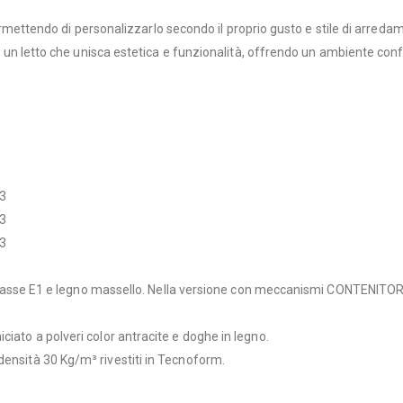
i, permettendo di personalizzarlo secondo il proprio gusto e stile di arred
era un letto che unisca estetica e funzionalità, offrendo un ambiente conf
93
93
93
n classe E1 e legno massello. Nella versione con meccanismi CONTENITORE, 
ciato a polveri color antracite e doghe in legno.
densità 30 Kg/m³ rivestiti in Tecnoform.