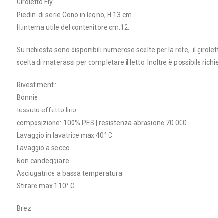
Giroletto Fly.
Piedini di serie Cono in legno, H 13 cm.
H.interna utile del contenitore cm.12.
Su richiesta sono disponibili numerose scelte per la rete, il girolet
scelta di materassi per completare il letto. Inoltre è possibile r
Rivestimenti:
Bonnie
tessuto effetto lino
composizione: 100% PES | resistenza abrasione 70.000
Lavaggio in lavatrice max 40° C
Lavaggio a secco
Non candeggiare
Asciugatrice a bassa temperatura
Stirare max 110° C
Brez