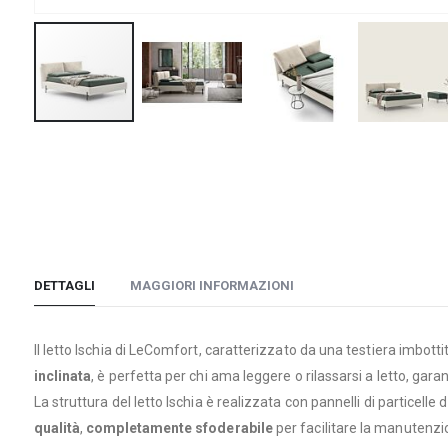
Vai
all'inizio
della
galleria
di
immagini
DETTAGLI
MAGGIORI INFORMAZIONI
Il letto Ischia di LeComfort, caratterizzato da una testiera imbott
inclinata
, è perfetta per chi ama leggere o rilassarsi a letto, g
La struttura del letto Ischia è realizzata con pannelli di particelle 
qualità
,
completamente sfoderabile
per facilitare la manutenzion