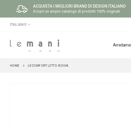
ACQUISTA I MIGLIORI BRAND DI DESIGN ITALIANO
Scopri un ampio catalogo di prodotti 100% originali
LINGUA
ITALIANO
Arredame
HOME
LECOMFORT LETTO ISCHIA
Vai
alla
fine
della
galleria
di
immagini