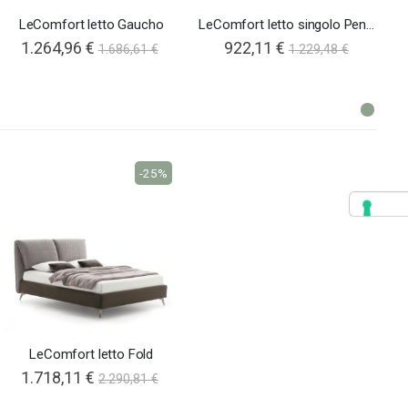
LeComfort letto Gaucho
LeComfort letto singolo Pentas 80
1.264,96 €
922,11 €
1.686,61 €
1.229,48 €
-25%
LeComfort letto Fold
1.718,11 €
2.290,81 €