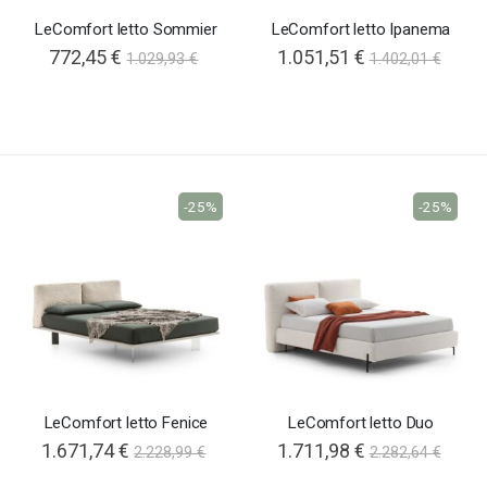
LeComfort letto Sommier
LeComfort letto Ipanema
772,45 €
1.051,51 €
1.029,93 €
1.402,01 €
-25%
-25%
LeComfort letto Fenice
LeComfort letto Duo
1.671,74 €
1.711,98 €
2.228,99 €
2.282,64 €