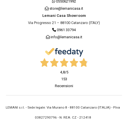
0550621992
store@lemanicasa.it
Lemani Casa Showroom
Via Progresso 21 – 88100 Catanzaro (ITALY)
0961 33794
info@lemanicasa.it
4,8
/5
153
Recensioni
LEMANI s.r.l. - Sede legale: Via Murano 8 - 88100 Catanzaro (ITALIA) - P.Iva
03827290796 - N. REA: CZ - 212418