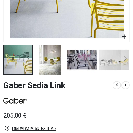
Vai
Gaber Sedia Link
all'inizio
della
galleria
di
immagini
205,00 €
RISPARMIA 5% EXTRA ›