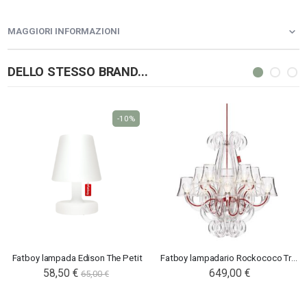
MAGGIORI INFORMAZIONI
DELLO STESSO BRAND...
-10%
Fatboy lampada Edison The Petit
Fatboy lampadario Rockococo Transparent
Special
58,50 €
649,00 €
65,00 €
Price