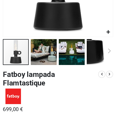
Vai
Fatboy lampada
all'inizio
della
Flamtastique
galleria
di
immagini
699,00 €