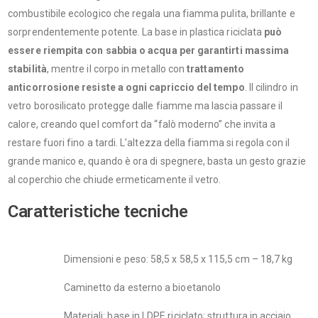
combustibile ecologico che regala una fiamma pulita, brillante e
sorprendentemente potente. La base in plastica riciclata
può
essere riempita con sabbia o acqua per garantirti massima
stabilità
, mentre il corpo in metallo con
trattamento
anticorrosione resiste a ogni capriccio del tempo
. Il cilindro in
vetro borosilicato protegge dalle fiamme ma lascia passare il
calore, creando quel comfort da “falò moderno” che invita a
restare fuori fino a tardi. L’altezza della fiamma si regola con il
grande manico e, quando è ora di spegnere, basta un gesto grazie
al coperchio che chiude ermeticamente il vetro.
Caratteristiche tecniche
Dimensioni e peso: 58,5 x 58,5 x 115,5 cm – 18,7 kg
Caminetto da esterno a bioetanolo
Materiali: base in LDPE riciclato; struttura in acciaio