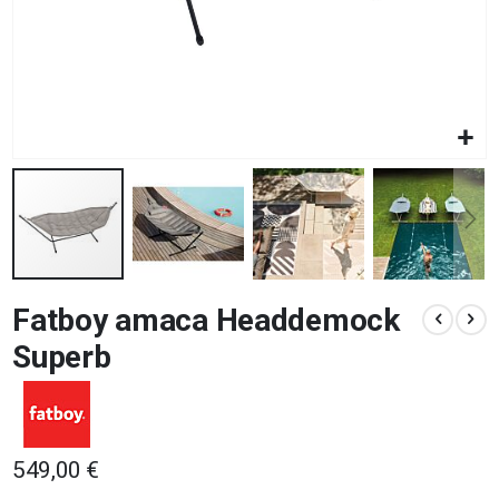
Vai
Fatboy amaca Headdemock
all'inizio
della
Superb
galleria
di
immagini
549,00 €