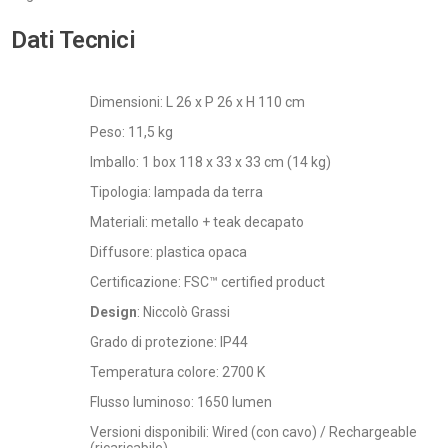
Dati Tecnici
Dimensioni: L 26 x P 26 x H 110 cm
Peso: 11,5 kg
Imballo: 1 box 118 x 33 x 33 cm (14 kg)
Tipologia: lampada da terra
Materiali: metallo + teak decapato
Diffusore: plastica opaca
Certificazione: FSC™ certified product
Design
: Niccolò Grassi
Grado di protezione: IP44
Temperatura colore: 2700 K
Flusso luminoso: 1650 lumen
Versioni disponibili: Wired (con cavo) / Rechargeable
(ricaricabile)