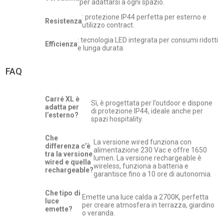
per adattarsi a ogni spazio.
: protezione IP44 perfetta per esterno e
Resistenza
utilizzo contract.
: tecnologia LED integrata per consumi ridotti
Efficienza
e lunga durata.
FAQ
Carré XL è
Sì, è progettata per l’outdoor e dispone
adatta per
di protezione IP44, ideale anche per
l’esterno?
spazi hospitality.
Che
La versione wired funziona con
differenza c’è
alimentazione 230 Vac e offre 1650
tra la versione
lumen. La versione rechargeable è
wired e quella
wireless, funziona a batteria e
rechargeable?
garantisce fino a 10 ore di autonomia.
Che tipo di
Emette una luce calda a 2700K, perfetta
luce
per creare atmosfera in terrazza, giardino
emette?
o veranda.