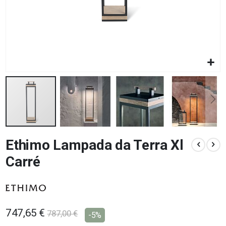
Vai
Ethimo Lampada da Terra Xl
all'inizio
della
Carré
galleria
di
immagini
747,65 €
787,00 €
-5%