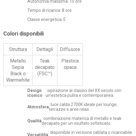
Autonomia massima: 10 ore
Tempo di ricarica: 8 ore
Classe energetica: E
Colori disponibili
Struttura
Dettagli
Diffusore
Metallo
Teak
Plastica
Sepia
decapato
opaca
Black o
(FSC™)
Warmwhite
Design
: ispirazione ai classici del XX secolo con
iconico
un’estetica pulita e contemporanea.
: luce calda 2700K ideale per lounge,
Atmosfera
terrazze e aree relax.
: combinazione materica di metallo e teak
Qualità
decapato per un risultato sofisticato.
: disponibile in versione cablata o ricaricabile
Versatilità