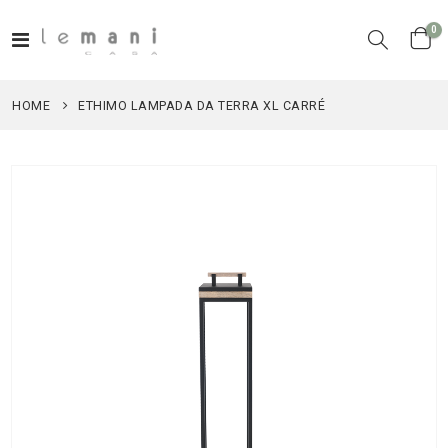
el
0
Toggle
Cart
Nav
HOME
ETHIMO LAMPADA DA TERRA XL CARRÉ
Vai
alla
fine
della
galleria
di
immagini