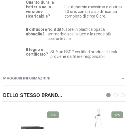
Quanto dura la
batteria nella
L’autonomia massima è di circa
versione
10 ore, con un ciclo di ricarica
ricaricabile?
completo di circa 8 ore.
Il diffusore
No, il diffusore in plastica opaca
abbaglia?
ammorbidisce la luce e la rende più
confortevole.
Il legno è
Sì, è un FSC™ certified product: il teak
certificato?
proviene da filiere responsabili.
MAGGIORI INFORMAZIONI
DELLO STESSO BRAND...
-5%
-5%