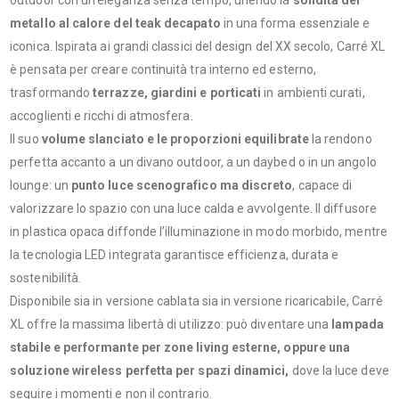
outdoor con un’eleganza senza tempo, unendo la
solidità del
metallo al calore del teak decapato
in una forma essenziale e
iconica. Ispirata ai grandi classici del design del XX secolo, Carré XL
è pensata per creare continuità tra interno ed esterno,
trasformando
terrazze, giardini e porticati
in ambienti curati,
accoglienti e ricchi di atmosfera.
Il suo
volume slanciato e le proporzioni equilibrate
la rendono
perfetta accanto a un divano outdoor, a un daybed o in un angolo
lounge: un
punto luce scenografico ma discreto
, capace di
valorizzare lo spazio con una luce calda e avvolgente. Il diffusore
in plastica opaca diffonde l’illuminazione in modo morbido, mentre
la tecnologia LED integrata garantisce efficienza, durata e
sostenibilità.
Disponibile sia in versione cablata sia in versione ricaricabile, Carré
XL offre la massima libertà di utilizzo: può diventare una
lampada
stabile e performante per zone living esterne, oppure una
soluzione wireless perfetta per spazi dinamici,
dove la luce deve
seguire i momenti e non il contrario.