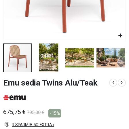
Vai
Emu sedia Twins Alu/Teak
all'inizio
della
galleria
di
immagini
675,75 €
795,00 €
-15%
RISPARMIA 5% EXTRA ›