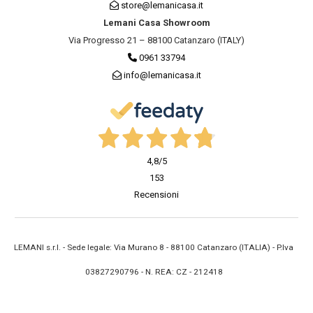
store@lemanicasa.it
Lemani Casa Showroom
Via Progresso 21 – 88100 Catanzaro (ITALY)
0961 33794
info@lemanicasa.it
4,8
/5
153
Recensioni
LEMANI s.r.l. - Sede legale: Via Murano 8 - 88100 Catanzaro (ITALIA) - P.Iva
03827290796 - N. REA: CZ - 212418