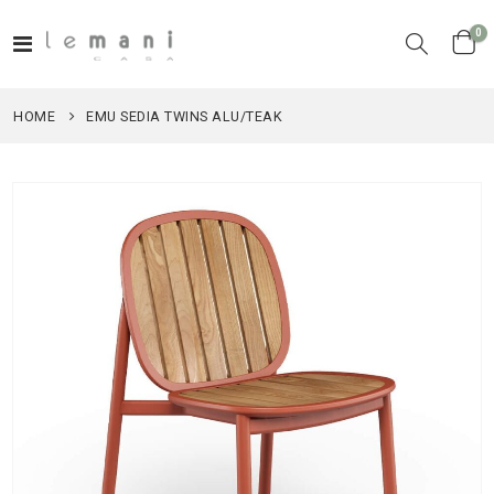
el
0
Toggle
Cart
Nav
HOME
EMU SEDIA TWINS ALU/TEAK
Vai
alla
fine
della
galleria
di
immagini