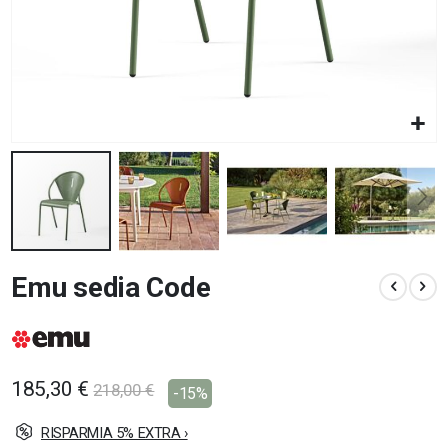
Vai
Emu sedia Code
all'inizio
della
galleria
di
immagini
185,30 €
218,00 €
-15%
RISPARMIA 5% EXTRA ›