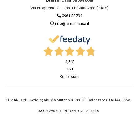
Lemani Casa Showroom
Via Progresso 21 – 88100 Catanzaro (ITALY)
0961 33794
info@lemanicasa.it
4,8
/5
153
Recensioni
LEMANI s.r.l. - Sede legale: Via Murano 8 - 88100 Catanzaro (ITALIA) - P.Iva
03827290796 - N. REA: CZ - 212418