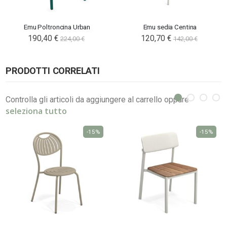
Emu Poltroncina Urban
Emu sedia Centina
190,40 €
Special
120,70 €
224,00 €
142,00 €
Price
PRODOTTI CORRELATI
Controlla gli articoli da aggiungere al carrello oppure
seleziona tutto
-15%
-15%