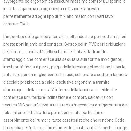
avvolgente ed ergonomica assicura massimo comfort. Disponibile
in tutta la gamma colori, questa collezione si presta
perfettamente ad ogni tipo di mix and match con i vari tavoli
contract EMU.
L'ingombro delle gambe a terra è molto ridotto e permette migliori
prestazioni in ambienti contract. Sottopiedi in PVC per la riduzione
del rumore, concavità dello schienale realizzata tramite
stampaggio che conferisce alla seduta la sua forma avvolgente,
impilabilità fino a 6 pezzi, piega della lamiera del sedile nella parte
anteriore per un miglior confort in uso, schienale e sedile in lamiera
d’acciaio prezincata a caldo, esclusiva ergonomia tramite
stampaggio della concavità interna della lamiera di sedile che
conferisce un’ulteriore inclinazione e confort, saldatura con
tecnica MIG per un’elevata resistenza meccanica e sagomatura del
tubo inferiore di struttura per inserimento particolari di
assorbimento del rumore, tutte caratteristiche che rendono Code
una sedia perfetta per l'arredamento di ristoranti all'aperto, lounge