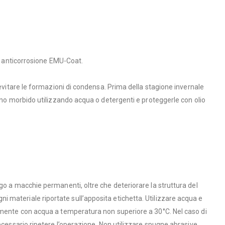
so anticorrosione EMU-Coat.
 evitare le formazioni di condensa. Prima della stagione invernale
anno morbido utilizzando acqua o detergenti e proteggerle con olio
go a macchie permanenti, oltre che deteriorare la struttura del
ogni materiale riportate sull’apposita etichetta. Utilizzare acqua e
temente con acqua a temperatura non superiore a 30°C. Nel caso di
ecessario ripetere l’operazione. Non utilizzare spugne abrasive