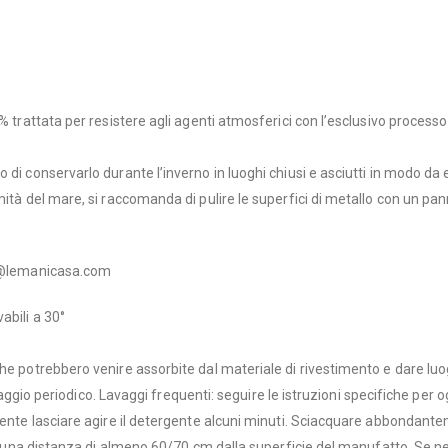
2% trattata per resistere agli agenti atmosferici con l’esclusivo proces
 di conservarlo durante l’inverno in luoghi chiusi e asciutti in modo da
mità del mare, si raccomanda di pulire le superfici di metallo con un p
@lemanicasa.com
abili a 30°
che potrebbero venire assorbite dal materiale di rivestimento e dare luo
lavaggio periodico. Lavaggi frequenti: seguire le istruzioni specifiche per 
lmente lasciare agire il detergente alcuni minuti. Sciacquare abbondan
 ad una distanza di almeno 60/70 cm dalla superficie del manufatto. Se n