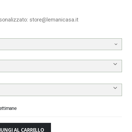
rsonalizzato:
store@lemanicasa.it
ettimane
IUNGI AL CARRELLO