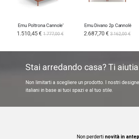
Emu Poltrona Cannole'
Emu Divano 2p Cannolè
1.510,45 €
2.687,70 €
1.777,00 €
3.162,00 €
Stai arredando casa? Ti aiuti
Non limitarti a scegliere un prodotto. I nostri design
italiani in base ai tuoi spazi e al tuo stile.
Non perderti
novità in ante