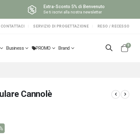
Extra-Sconto 5% di Benvenuto
Se ti iscrivi alla nostra newsletter
CONTATTACI
SERVIZIO DI PROGETTAZIONE
RESO / RECESSO
elemen
0
Business
PROMO
Brand
Cart
lare Cannolè
5%