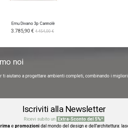
Emu Divano 3p Cannolè
3.785,90 €
4.454,00 €
amo noi
er ti aiutano a progettare ambienti completi, combinando i miglior
Iscriviti alla Newsletter
Ricevi subito un
Extra-Sconto del 5%*
prima
e
promozioni
dal mondo del design e dell'architettura: las