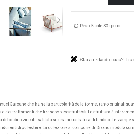
Reso Facile 30 giorni
Stai arredando casa? Ti ai
l Gargano che ha nella particolarità delle forme, tanto originali quanto
 e dei trattamenti che li rendono indistruttibili. La struttura è interam
 di tondino zincato saldata su una riquadratura di tondino. Le zampe so
oindurenti di poliestere. La collezione si compone di: Divano modulo co