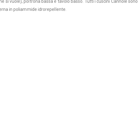
che si vuole), poltrona bassa e tavolo basso. Tutti i cuscini Cannolè son
nterna in poliammide idrorepellente.