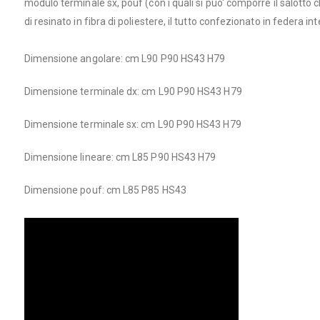
modulo terminale sx, pouf (con i quali si puo' comporre il salotto 
di resinato in fibra di poliestere, il tutto confezionato in federa i
Dimensione angolare: cm L90 P90 HS43 H79
Dimensione terminale dx: cm L90 P90 HS43 H79
Dimensione terminale sx: cm L90 P90 HS43 H79
Dimensione lineare: cm L85 P90 HS43 H79
Dimensione pouf: cm L85 P85 HS43