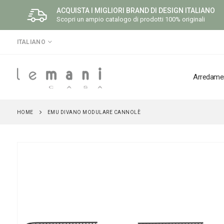
ACQUISTA I MIGLIORI BRAND DI DESIGN ITALIANO
Scopri un ampio catalogo di prodotti 100% originali
LINGUA
ITALIANO
Arredame
HOME
EMU DIVANO MODULARE CANNOLÈ
Vai
alla
fine
della
galleria
di
immagini