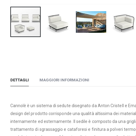
Vai
all'inizio
della
galleria
di
immagini
DETTAGLI
MAGGIORI INFORMAZIONI
Cannolè è un sistema di sedute disegnato da Anton Cristell e Emanue
design del prodotto corrisponde una qualità altissima dei materiali
internamente ed esternamente. Il sedile è composto da una griglia
trattamento di sgrassaggio e cataforesi e finitura a polveri term