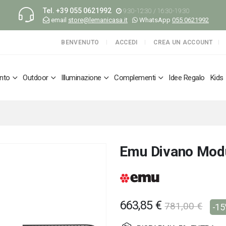
Tel.
+39 055 0621992
9:30-12:30 / 16:30-19:30
email
store@lemanicasa.it
WhatsApp
055 0621992
BENVENUTO
ACCEDI
CREA UN ACCOUNT
nto
Outdoor
Illuminazione
Complementi
Idee Regalo
Kids
Emu Divano Modu
663,85 €
781,00 €
-1