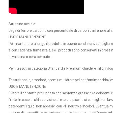
Struttura acciaio:
Lega di ferro e carbonio con percentuale di carbonio inferiore al 
USO E MANUTENZIONE
Per mantenere a lungo il prodotto in buone condizioni, consigliamo
e con cadenza trimestrale, se i prodotti sono conservati in prossi
di vaselina o cera per auto.
Per i tessuti in categoria Standard e Premium chiedere info:
info
Tessuti: basic, standard, premium - idrorepellenti/antimacchia/lav
USO E MANUTENZIONE
Evitare il contatto prolungato con sostanze grasse e/o coloranti 
filato. In caso di utilizzo vicino al mare o piscine si consiglia un 
detergenti liquidi non abrasivi con PH neutro e incolori. Eventua
utilizzo di dispositivi a pressione, tenere la punta del diffusore