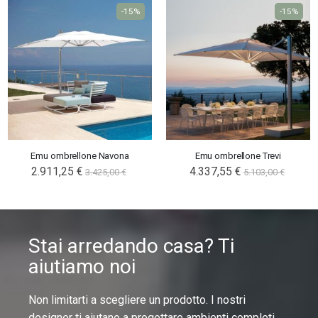
-15%
-15%
Emu ombrellone Navona
Emu ombrellone Trevi
2.911,25 €
4.337,55 €
3.425,00 €
5.103,00 €
Stai arredando casa? Ti
aiutiamo noi
Non limitarti a scegliere un prodotto. I nostri
designer ti aiutano a progettare ambienti completi,