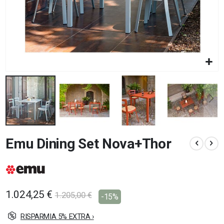
Vai
Emu Dining Set Nova+Thor
all'inizio
della
galleria
di
immagini
1.024,25 €
1.205,00 €
-15%
RISPARMIA 5% EXTRA ›