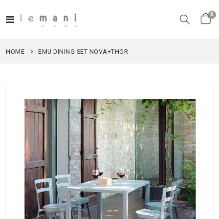
el
0
Toggle
Cart
Nav
HOME
EMU DINING SET NOVA+THOR
Vai
alla
fine
della
galleria
di
immagini