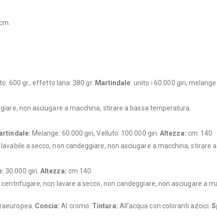
 cm.
to: 600 gr., effetto lana: 380 gr.
Martindale
: unito › 60.000 giri, melange:
eggiare, non asciugare a macchina, stirare a bassa temperatura.
rtindale:
Melange: 60.000 giri, Velluto: 100.000 giri.
Altezza:
cm. 140
°, lavabile a secco, non candeggiare, non asciugare a macchina, stirare
e:
30.000 giri.
Altezza:
cm 140
non centrifugare, non lavare a secco, non candeggiare, non asciugare a 
xtraeuropea.
Concia:
Al cromo.
Tintura:
All’acqua con coloranti azoici.
S