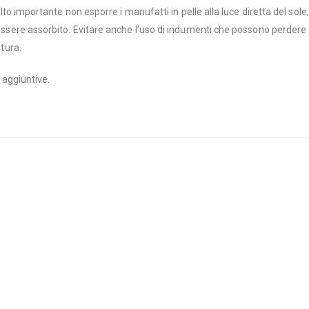
molto importante non esporre i manufatti in pelle alla luce diretta del sol
 essere assorbito. Evitare anche l’uso di indumenti che possono perdere c
itura.
r aggiuntive.