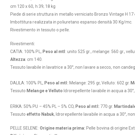
cm 120 x 60, h 39; 18 kg
Piede di serie struttura in metallo verniciato Bronzo Vintage H 17
Imbottitura realizzata in poliuretano espanso densità 30 Kg/mc.
Rivestimento in tessuto o pelle.
Rivestimenti:
CATIA: 100% PL,
Peso al mtl
: unito 525 gr., melange: 560 gr., vellu
Altezza
: cm 140.
Tessuto lavabile in lavatrice a 30°, non lavare a secco, non cand
DALILA: 100% PL,
Peso al mtl:
Melange: 295 gr, Velluto: 602 gr.
Ma
Tessuto
Melange e Velluto
Idrorepellente lavabile in acqua a 30
ERIKA: 50% PU – 45% PL – 5% CO,
Peso al mtl:
770 gr.
Martindal
Tessuto
effetto Nabuk
, Idrorepellente lavabile in acqua a 30°, 
PELLE SELENE:
Origine materia prima:
Pelle bovina di origine E