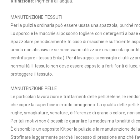
Rifinizione:
Pigmenti all’acqua.
MANUTENZIONE TESSUTI
Per la pulizia ordinaria può essere usata una spazzola, purché m
Lo sporco e le macchie si possono togliere con detergenti a base
Spazzolare periodicamente. In caso di macchie è sufficiente aspo
umida non abrasiva e se necessario utilizzare una piccola quantita
centrifugare i tessuti Erika). Per il lavaggio, si consiglia di utilizz
normalità. Il tessuto non deve essere esposto a forti fonti di luce, 
proteggere il tessuto.
MANUTENZIONE PELLE
Le particolari lavorazioni e trattamenti delle pelli Selene, le ren
che copre la superficie in modo omogeneo. La qualità delle pelli è 
rughe, smagliature, venature, differenze di grano o colore, non s
Per tali motivi non è possibile garantire la medesima tonalità di col
È disponibile un apposito Kit per la pulizia e la manutenzione d
Strofinare leggermente perché l’eccesso di pressione anziché favori