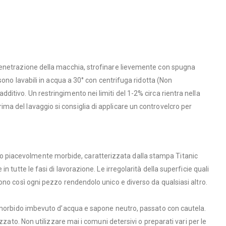
 penetrazione della macchia, strofinare lievemente con spugna
ono lavabili in acqua a 30° con centrifuga ridotta (Non
additivo. Un restringimento nei limiti del 1-2% circa rientra nella
prima del lavaggio si consiglia di applicare un controvelcro per
ntano piacevolmente morbide, caratterizzata dalla stampa Titanic
tutte le fasi di lavorazione. Le irregolarità della superficie quali
ono così ogni pezzo rendendolo unico e diverso da qualsiasi altro.
e morbido imbevuto d’acqua e sapone neutro, passato con cautela.
zato. Non utilizzare mai i comuni detersivi o preparati vari per le