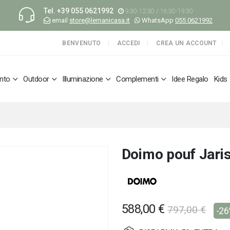
Tel.
+39 055 0621992
9:30-12:30 / 16:30-19:30
email
store@lemanicasa.it
WhatsApp
055 0621992
BENVENUTO
ACCEDI
CREA UN ACCOUNT
nto
Outdoor
Illuminazione
Complementi
Idee Regalo
Kids
Doimo pouf Jari
588,00 €
797,00 €
-2