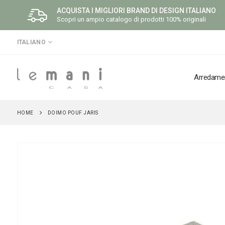
ACQUISTA I MIGLIORI BRAND DI DESIGN ITALIANO
Scopri un ampio catalogo di prodotti 100% originali
LINGUA
ITALIANO
Arredame
HOME
DOIMO POUF JARIS
Vai
alla
fine
della
galleria
di
immagini