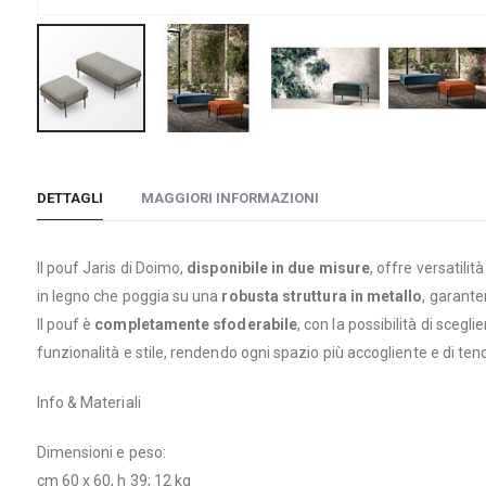
Vai
all'inizio
della
DETTAGLI
MAGGIORI INFORMAZIONI
galleria
di
Il pouf Jaris di Doimo,
disponibile in due misure
, offre versatil
immagini
in legno che poggia su una
robusta struttura in metallo
, garante
Il pouf è
completamente sfoderabile
, con la possibilità di sceg
funzionalità e stile, rendendo ogni spazio più accogliente e di ten
Info & Materiali
Dimensioni e peso:
cm 60 x 60, h 39; 12 kg