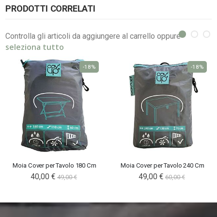
PRODOTTI CORRELATI
Controlla gli articoli da aggiungere al carrello oppure
seleziona tutto
-18%
-18%
Moia Cover per Tavolo 180 Cm
Moia Cover per Tavolo 240 Cm
Special
40,00 €
Special
49,00 €
49,00 €
60,00 €
Price
Price