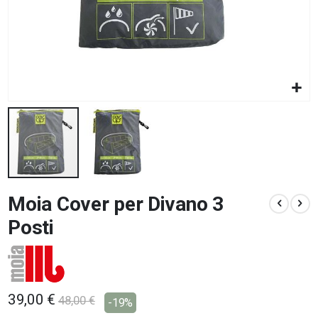
Vai
Moia Cover per Divano 3
all'inizio
della
Posti
galleria
di
immagini
39,00 €
48,00 €
-19%