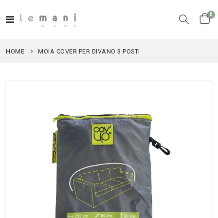
el
0
Toggle
Cart
Nav
HOME
MOIA COVER PER DIVANO 3 POSTI
Vai
alla
fine
della
galleria
di
immagini