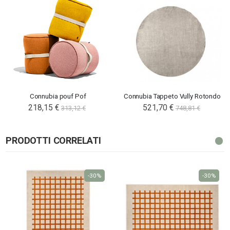
Connubia pouf Pof
Connubia Tappeto Vully Rotondo
218,15 €
521,70 €
313,12 €
748,81 €
PRODOTTI CORRELATI
-30%
-30%