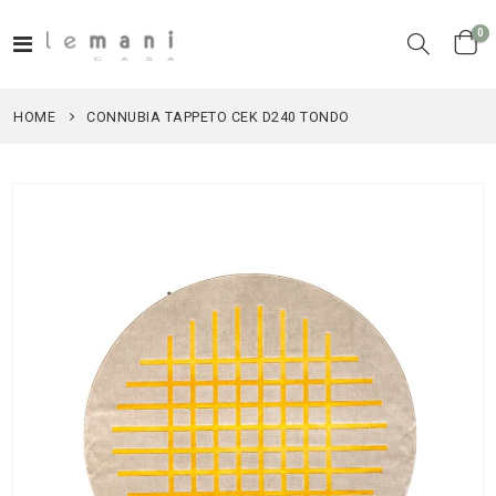
el
0
Toggle
Cart
Nav
HOME
CONNUBIA TAPPETO CEK D240 TONDO
Vai
alla
fine
della
galleria
di
immagini