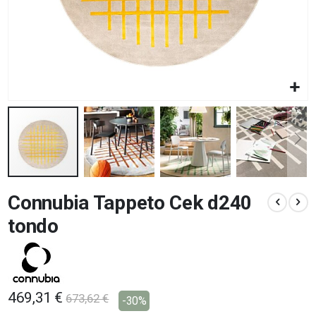
Vai
Connubia Tappeto Cek d240
all'inizio
della
tondo
galleria
di
immagini
469,31 €
673,62 €
-30%