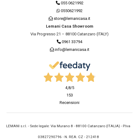
055 0621992
0550621992
store@lemanicasa.it
Lemani Casa Showroom
Via Progresso 21 – 88100 Catanzaro (ITALY)
0961 33794
info@lemanicasa.it
4,8
/5
153
Recensioni
LEMANI s.r.l. - Sede legale: Via Murano 8 - 88100 Catanzaro (ITALIA) - P.Iva
03827290796 - N. REA: CZ - 212418